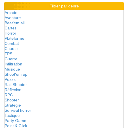
Filtrer par genre
Arcade
Aventure
Beat'em all
Cartes
Horror
Plateforme
Combat
Course
FPS
Guerre
Infiltration
Musique
Shoot'em up
Puzzle
Rail Shooter
Réflexion
RPG
Shooter
Stratégie
Survival horror
Tactique
Party Game
Point & Click