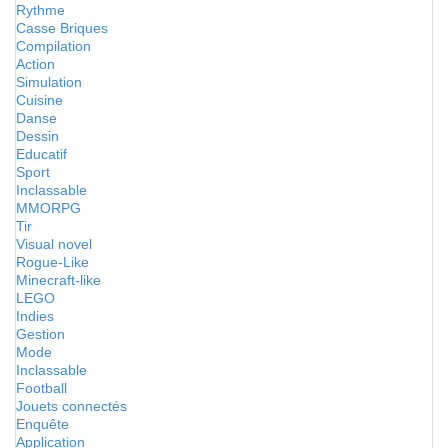
Rythme
Casse Briques
Compilation
Action
Simulation
Cuisine
Danse
Dessin
Educatif
Sport
Inclassable
MMORPG
Tir
Visual novel
Rogue-Like
Minecraft-like
LEGO
Indies
Gestion
Mode
Inclassable
Football
Jouets connectés
Enquête
Application