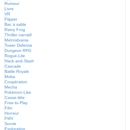
Rumeur
Livre
VR
Flipper
Bac à sable
Rainy Frog
Thriller narratif
Metroidvania
Tower Defense
Dungeon RPG
Rogue-Lite
Hack-and-Slash
Cascade
Battle Royale
Moba
Coopération
Mecha
Pokémon-Like
Casse-tête
Free-to-Play
Film
Horreur
FMV
Survie
Exploration