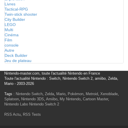
Livres
Tactical-RPG
Twin-stick shooter
City Builder
LEGO
Multi
Cinéma
Film
console
Autre
Deck Builder
Jeu de plateau
Nintendo-master.com, toute l'actualité Nintendo en France
Toute l'actualité Nintendo : Switch, Nintendo Switch 2, amiibo, Zelda,
Mario - 2003-2026
Tags :
Nintendo Switch
,
Zelda
,
Mario
,
Pokémon
,
Metroid
,
Xenoblade
,
Splatoon
,
Nintendo 3DS
,
Amiibo
,
My Nintendo
,
Cartoon Master
,
Nintendo Labo
Nintendo Switch 2
RSS Actu
,
RSS Tests