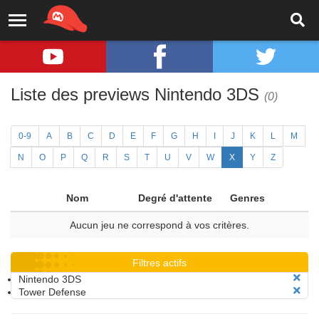
Liste des previews Nintendo 3DS
(0)
0-9
A
B
C
D
E
F
G
H
I
J
K
L
M
N
O
P
Q
R
S
T
U
V
W
X
Y
Z
Nom
Degré d'attente
Genres
Aucun jeu ne correspond à vos critères.
Filtres actifs
Nintendo 3DS
Tower Defense