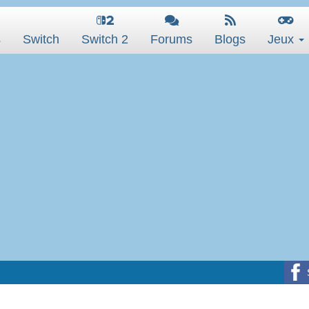
s
Switch
Switch 2
Forums
Blogs
Jeux