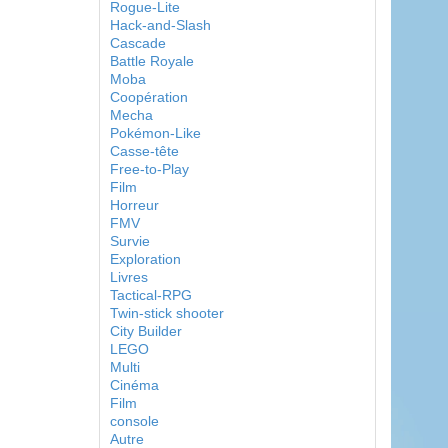
Rogue-Lite
Hack-and-Slash
Cascade
Battle Royale
Moba
Coopération
Mecha
Pokémon-Like
Casse-tête
Free-to-Play
Film
Horreur
FMV
Survie
Exploration
Livres
Tactical-RPG
Twin-stick shooter
City Builder
LEGO
Multi
Cinéma
Film
console
Autre