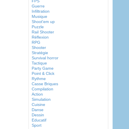
FPS
Guerre
Infiltration
Musique
Shoot'em up
Puzzle
Rail Shooter
Réflexion
RPG
Shooter
Stratégie
Survival horror
Tactique
Party Game
Point & Click
Rythme
Casse Briques
Compilation
Action
Simulation
Cuisine
Danse
Dessin
Educatif
Sport