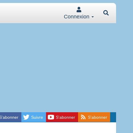
Connexion
S'abonner
Suivre
S'abonner
S'abonner