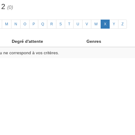
h 2
(0)
M
N
O
P
Q
R
S
T
U
V
W
X
Y
Z
Degré d'attente
Genres
u ne correspond à vos critères.