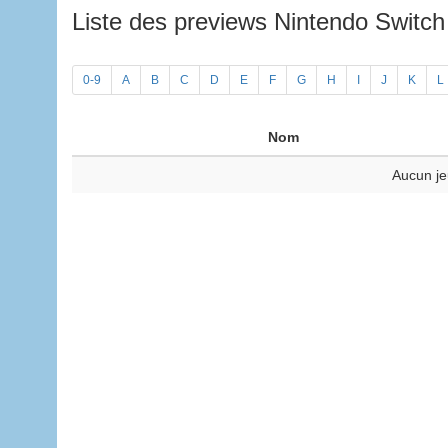
Liste des previews Nintendo Switc
0-9
A
B
C
D
E
F
G
H
I
J
K
L
Nom
Aucun je