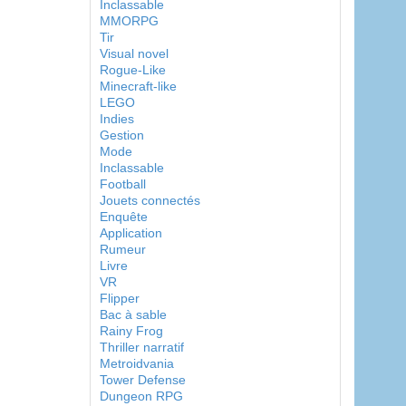
Inclassable
MMORPG
Tir
Visual novel
Rogue-Like
Minecraft-like
LEGO
Indies
Gestion
Mode
Inclassable
Football
Jouets connectés
Enquête
Application
Rumeur
Livre
VR
Flipper
Bac à sable
Rainy Frog
Thriller narratif
Metroidvania
Tower Defense
Dungeon RPG