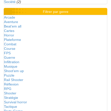
Société
(2)
Filtrer par genre
Arcade
Aventure
Beat'em all
Cartes
Horror
Plateforme
Combat
Course
FPS
Guerre
Infiltration
Musique
Shoot'em up
Puzzle
Rail Shooter
Réflexion
RPG
Shooter
Stratégie
Survival horror
Tactique