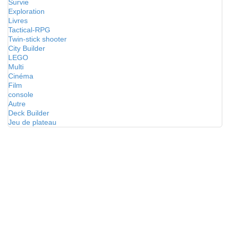
Survie
Exploration
Livres
Tactical-RPG
Twin-stick shooter
City Builder
LEGO
Multi
Cinéma
Film
console
Autre
Deck Builder
Jeu de plateau