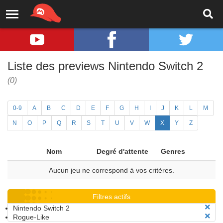
Liste des previews Nintendo Switch 2
(0)
0-9
A
B
C
D
E
F
G
H
I
J
K
L
M
N
O
P
Q
R
S
T
U
V
W
X
Y
Z
Nom
Degré d'attente
Genres
Aucun jeu ne correspond à vos critères.
Filtres actifs
Nintendo Switch 2
Rogue-Like