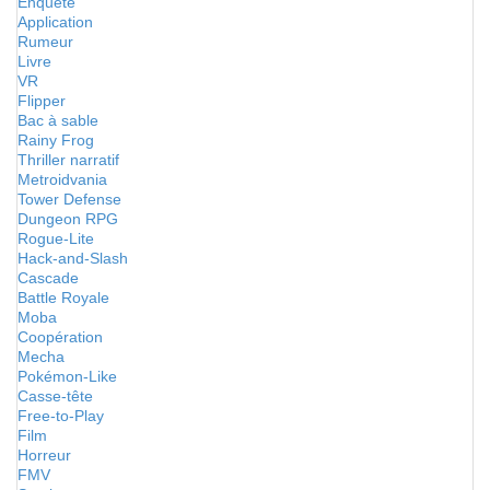
Enquête
Application
Rumeur
Livre
VR
Flipper
Bac à sable
Rainy Frog
Thriller narratif
Metroidvania
Tower Defense
Dungeon RPG
Rogue-Lite
Hack-and-Slash
Cascade
Battle Royale
Moba
Coopération
Mecha
Pokémon-Like
Casse-tête
Free-to-Play
Film
Horreur
FMV