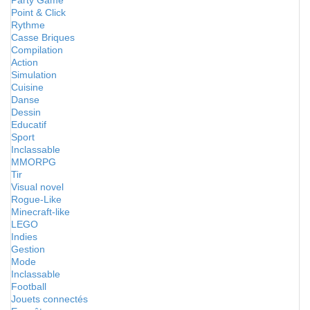
Party Game
Point & Click
Rythme
Casse Briques
Compilation
Action
Simulation
Cuisine
Danse
Dessin
Educatif
Sport
Inclassable
MMORPG
Tir
Visual novel
Rogue-Like
Minecraft-like
LEGO
Indies
Gestion
Mode
Inclassable
Football
Jouets connectés