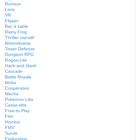
Rumeur
Livre
VR
Flipper
Bac à sable
Rainy Frog
Thriller narratif
Metroidvania
Tower Defense
Dungeon RPG
Rogue-Lite
Hack-and-Slash
Cascade
Battle Royale
Moba
Coopération
Mecha
Pokémon-Like
Casse-tête
Free-to-Play
Film
Horreur
FMV
Survie
Exploration