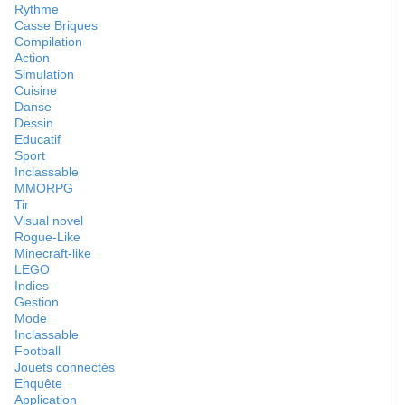
Rythme
Casse Briques
Compilation
Action
Simulation
Cuisine
Danse
Dessin
Educatif
Sport
Inclassable
MMORPG
Tir
Visual novel
Rogue-Like
Minecraft-like
LEGO
Indies
Gestion
Mode
Inclassable
Football
Jouets connectés
Enquête
Application