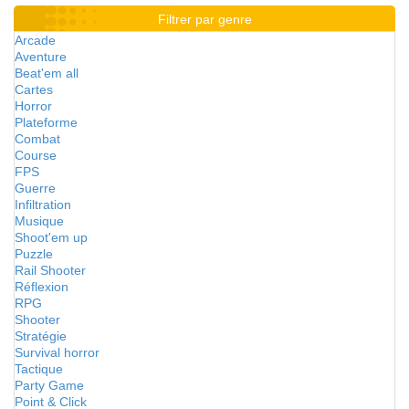
Filtrer par genre
Arcade
Aventure
Beat'em all
Cartes
Horror
Plateforme
Combat
Course
FPS
Guerre
Infiltration
Musique
Shoot'em up
Puzzle
Rail Shooter
Réflexion
RPG
Shooter
Stratégie
Survival horror
Tactique
Party Game
Point & Click