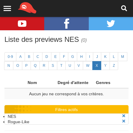
Liste des previews NES
(0)
0-9
A
B
C
D
E
F
G
H
I
J
K
L
M
N
O
P
Q
R
S
T
U
V
W
X
Y
Z
Nom
Degré d'attente
Genres
Aucun jeu ne correspond à vos critères.
Filtres actifs
NES
Rogue-Like