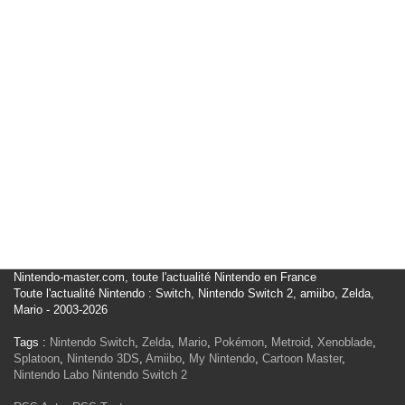
Nintendo-master.com, toute l'actualité Nintendo en France
Toute l'actualité Nintendo : Switch, Nintendo Switch 2, amiibo, Zelda,
Mario - 2003-2026
Tags :
Nintendo Switch
,
Zelda
,
Mario
,
Pokémon
,
Metroid
,
Xenoblade
,
Splatoon
,
Nintendo 3DS
,
Amiibo
,
My Nintendo
,
Cartoon Master
,
Nintendo Labo
Nintendo Switch 2