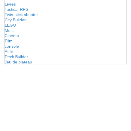
Livres
Tactical-RPG
Twin-stick shooter
City Builder
LEGO
Multi
Cinéma
Film
console
Autre
Deck Builder
Jeu de plateau