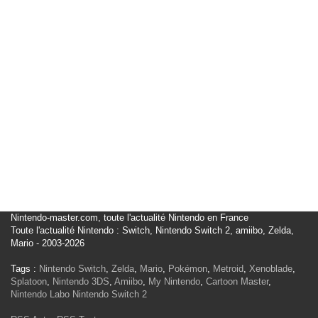
Nintendo-master.com, toute l'actualité Nintendo en France
Toute l'actualité Nintendo : Switch, Nintendo Switch 2, amiibo, Zelda,
Mario - 2003-2026
Tags :
Nintendo Switch
,
Zelda
,
Mario
,
Pokémon
,
Metroid
,
Xenoblade
,
Splatoon
,
Nintendo 3DS
,
Amiibo
,
My Nintendo
,
Cartoon Master
,
Nintendo Labo
Nintendo Switch 2