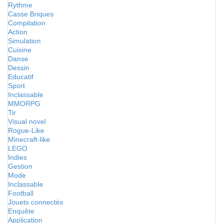
Rythme
Casse Briques
Compilation
Action
Simulation
Cuisine
Danse
Dessin
Educatif
Sport
Inclassable
MMORPG
Tir
Visual novel
Rogue-Like
Minecraft-like
LEGO
Indies
Gestion
Mode
Inclassable
Football
Jouets connectés
Enquête
Application