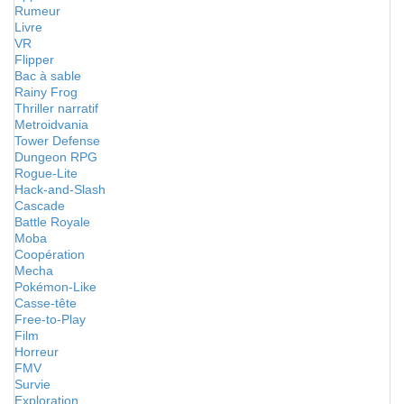
Rumeur
Livre
VR
Flipper
Bac à sable
Rainy Frog
Thriller narratif
Metroidvania
Tower Defense
Dungeon RPG
Rogue-Lite
Hack-and-Slash
Cascade
Battle Royale
Moba
Coopération
Mecha
Pokémon-Like
Casse-tête
Free-to-Play
Film
Horreur
FMV
Survie
Exploration