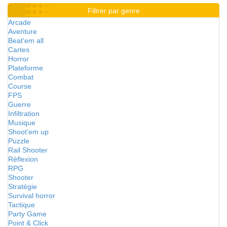
Filtrer par genre
Arcade
Aventure
Beat'em all
Cartes
Horror
Plateforme
Combat
Course
FPS
Guerre
Infiltration
Musique
Shoot'em up
Puzzle
Rail Shooter
Réflexion
RPG
Shooter
Stratégie
Survival horror
Tactique
Party Game
Point & Click