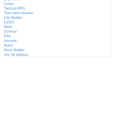
Livres
Tactical-RPG
Twin-stick shooter
City Builder
LEGO
Multi
Cinéma
Film
console
Autre
Deck Builder
Jeu de plateau