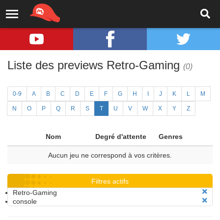
Liste des previews Retro-Gaming
(0)
0-9
A
B
C
D
E
F
G
H
I
J
K
L
M
N
O
P
Q
R
S
T
U
V
W
X
Y
Z
Nom
Degré d'attente
Genres
Aucun jeu ne correspond à vos critères.
Filtres actifs
Retro-Gaming
console