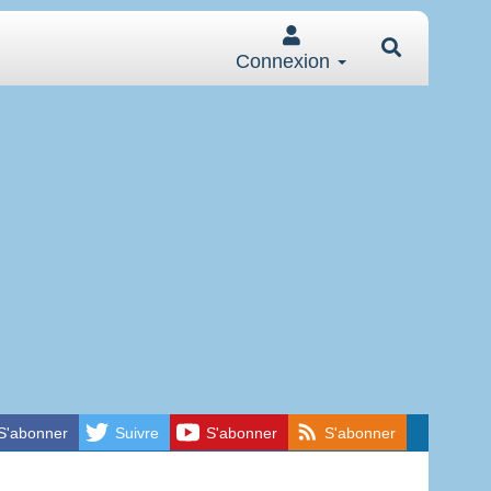
Connexion
S'abonner
Suivre
S'abonner
S'abonner