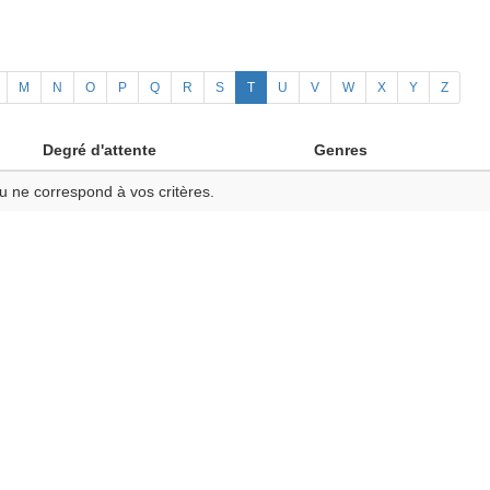
M
N
O
P
Q
R
S
T
U
V
W
X
Y
Z
Degré d'attente
Genres
u ne correspond à vos critères.