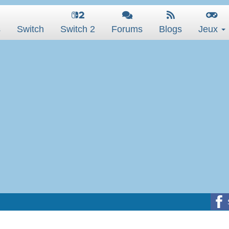
s
Switch
Switch 2
Forums
Blogs
Jeux