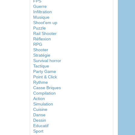
FPS
Guerre
Infiltration
Musique
Shoot'em up
Puzzle
Rail Shooter
Réflexion
RPG
Shooter
Stratégie
Survival horror
Tactique
Party Game
Point & Click
Rythme
Casse Briques
Compilation
Action
Simulation
Cuisine
Danse
Dessin
Educatif
Sport