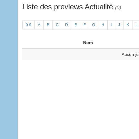
Liste des previews Actualité
(0)
0-9
A
B
C
D
E
F
G
H
I
J
K
L
Nom
Aucun je