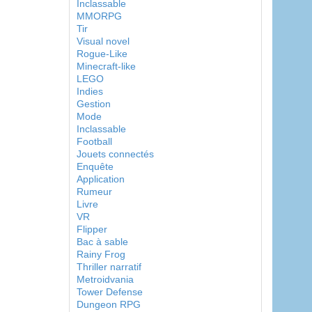
Inclassable
MMORPG
Tir
Visual novel
Rogue-Like
Minecraft-like
LEGO
Indies
Gestion
Mode
Inclassable
Football
Jouets connectés
Enquête
Application
Rumeur
Livre
VR
Flipper
Bac à sable
Rainy Frog
Thriller narratif
Metroidvania
Tower Defense
Dungeon RPG