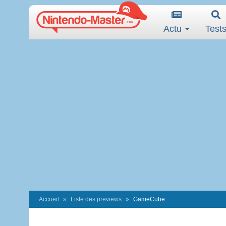
Actu
Test
Accueil
Liste des previews
GameCube