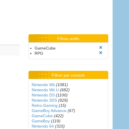
Filtres actifs
GameCube
RPG
Filtrer par console
Nintendo Wii
(1081)
Nintendo Wii U
(682)
Nintendo DS
(1100)
Nintendo 3DS
(929)
Retro-Gaming
(15)
GameBoy Advance
(67)
GameCube
(422)
GameBoy
(119)
Nintendo 64
(315)