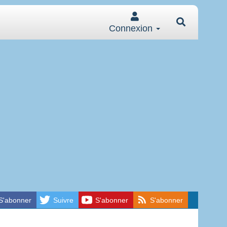
Connexion
S'abonner
Suivre
S'abonner
S'abonner