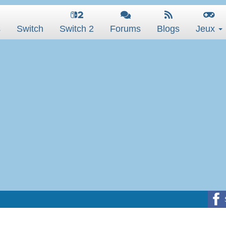
s
Switch
Switch 2
Forums
Blogs
Jeux