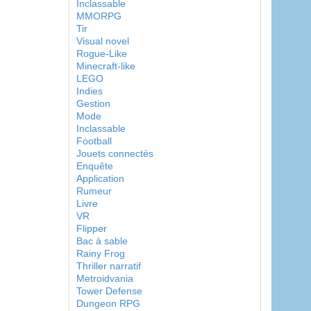
Inclassable
MMORPG
Tir
Visual novel
Rogue-Like
Minecraft-like
LEGO
Indies
Gestion
Mode
Inclassable
Football
Jouets connectés
Enquête
Application
Rumeur
Livre
VR
Flipper
Bac à sable
Rainy Frog
Thriller narratif
Metroidvania
Tower Defense
Dungeon RPG