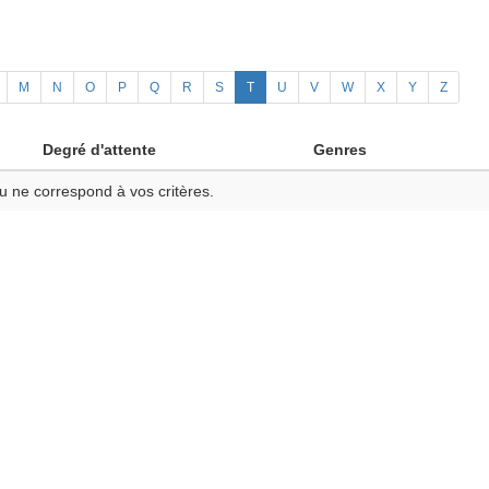
M
N
O
P
Q
R
S
T
U
V
W
X
Y
Z
Degré d'attente
Genres
u ne correspond à vos critères.