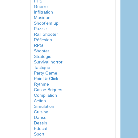
FPS
Guerre
Infiltration
Musique
Shoot'em up
Puzzle
Rail Shooter
Réflexion
RPG
Shooter
Stratégie
Survival horror
Tactique
Party Game
Point & Click
Rythme
Casse Briques
Compilation
Action
Simulation
Cuisine
Danse
Dessin
Educatif
Sport