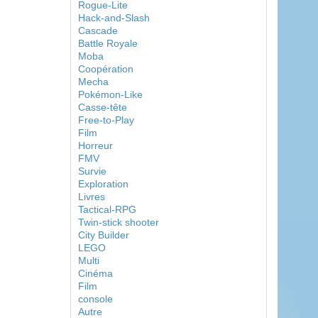
Rogue-Lite
Hack-and-Slash
Cascade
Battle Royale
Moba
Coopération
Mecha
Pokémon-Like
Casse-tête
Free-to-Play
Film
Horreur
FMV
Survie
Exploration
Livres
Tactical-RPG
Twin-stick shooter
City Builder
LEGO
Multi
Cinéma
Film
console
Autre