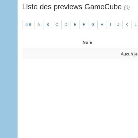
Liste des previews GameCube
(0)
0-9
A
B
C
D
E
F
G
H
I
J
K
L
Nom
Aucun je