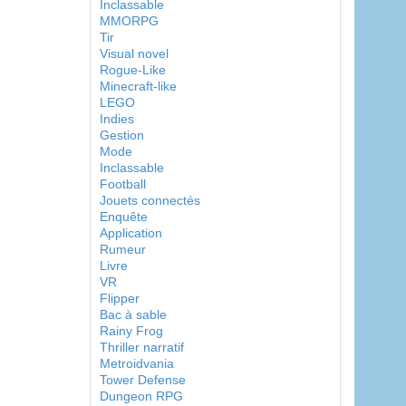
Inclassable
MMORPG
Tir
Visual novel
Rogue-Like
Minecraft-like
LEGO
Indies
Gestion
Mode
Inclassable
Football
Jouets connectés
Enquête
Application
Rumeur
Livre
VR
Flipper
Bac à sable
Rainy Frog
Thriller narratif
Metroidvania
Tower Defense
Dungeon RPG