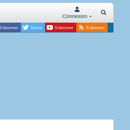
Connexion
S'abonner
Suivre
S'abonner
S'abonner