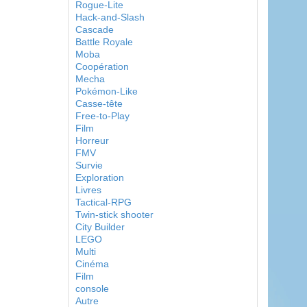
Rogue-Lite
Hack-and-Slash
Cascade
Battle Royale
Moba
Coopération
Mecha
Pokémon-Like
Casse-tête
Free-to-Play
Film
Horreur
FMV
Survie
Exploration
Livres
Tactical-RPG
Twin-stick shooter
City Builder
LEGO
Multi
Cinéma
Film
console
Autre