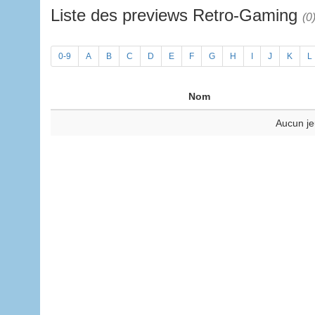
Liste des previews Retro-Gaming
(0
0-9
A
B
C
D
E
F
G
H
I
J
K
L
Nom
Aucun je