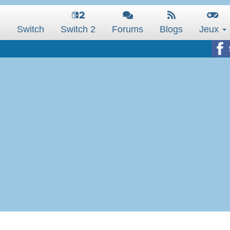
s
Switch
Switch 2
Forums
Blogs
Jeux