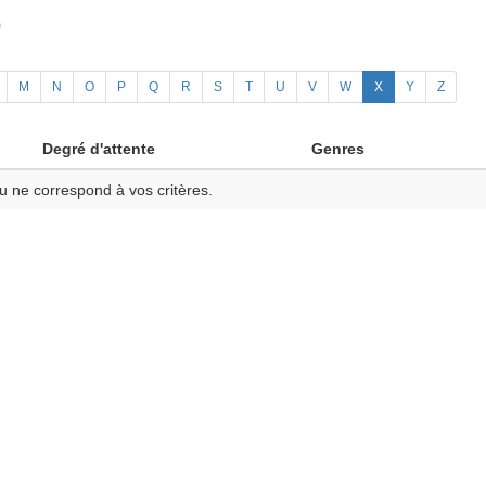
)
M
N
O
P
Q
R
S
T
U
V
W
X
Y
Z
Degré d'attente
Genres
u ne correspond à vos critères.