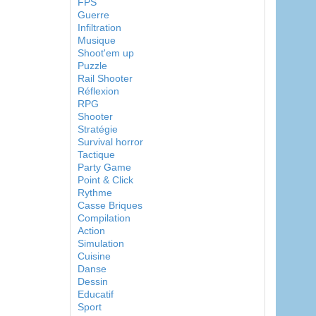
FPS
Guerre
Infiltration
Musique
Shoot'em up
Puzzle
Rail Shooter
Réflexion
RPG
Shooter
Stratégie
Survival horror
Tactique
Party Game
Point & Click
Rythme
Casse Briques
Compilation
Action
Simulation
Cuisine
Danse
Dessin
Educatif
Sport