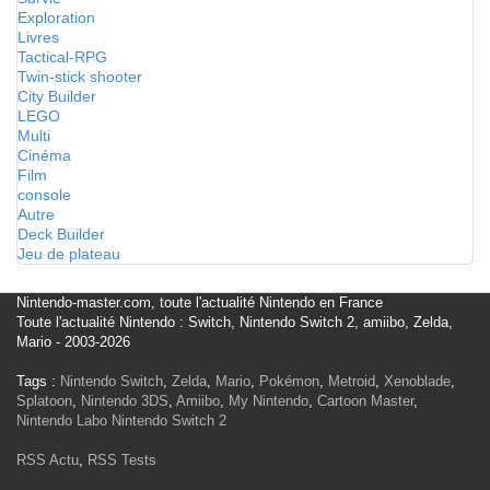
Exploration
Livres
Tactical-RPG
Twin-stick shooter
City Builder
LEGO
Multi
Cinéma
Film
console
Autre
Deck Builder
Jeu de plateau
Nintendo-master.com, toute l'actualité Nintendo en France
Toute l'actualité Nintendo : Switch, Nintendo Switch 2, amiibo, Zelda,
Mario - 2003-2026
Tags :
Nintendo Switch
,
Zelda
,
Mario
,
Pokémon
,
Metroid
,
Xenoblade
,
Splatoon
,
Nintendo 3DS
,
Amiibo
,
My Nintendo
,
Cartoon Master
,
Nintendo Labo
Nintendo Switch 2
RSS Actu
,
RSS Tests