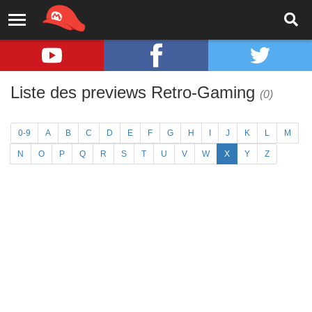
Liste des previews Retro-Gaming
(0)
0-9
A
B
C
D
E
F
G
H
I
J
K
L
M
N
O
P
Q
R
S
T
U
V
W
X
Y
Z