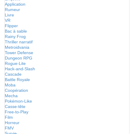
Application
Rumeur
Livre
VR
Flipper
Bac à sable
Rainy Frog
Thriller narratif
Metroidvania
Tower Defense
Dungeon RPG
Rogue-Lite
Hack-and-Slash
Cascade
Battle Royale
Moba
Coopération
Mecha
Pokémon-Like
Casse-tête
Free-to-Play
Film
Horreur
FMV
Survie