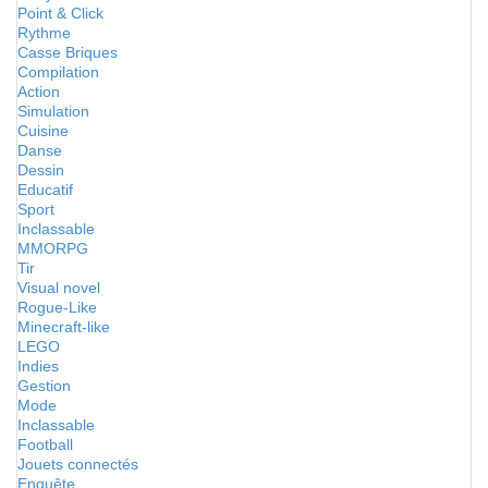
Point & Click
Rythme
Casse Briques
Compilation
Action
Simulation
Cuisine
Danse
Dessin
Educatif
Sport
Inclassable
MMORPG
Tir
Visual novel
Rogue-Like
Minecraft-like
LEGO
Indies
Gestion
Mode
Inclassable
Football
Jouets connectés
Enquête