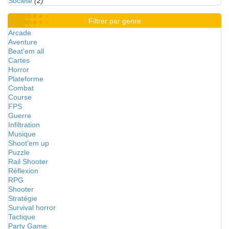
Société
(2)
Filtrer par genre
Arcade
Aventure
Beat'em all
Cartes
Horror
Plateforme
Combat
Course
FPS
Guerre
Infiltration
Musique
Shoot'em up
Puzzle
Rail Shooter
Réflexion
RPG
Shooter
Stratégie
Survival horror
Tactique
Party Game