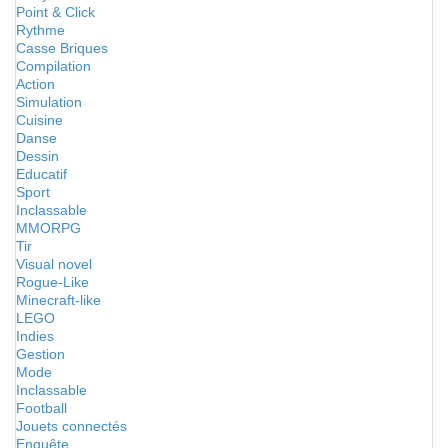
Point & Click
Rythme
Casse Briques
Compilation
Action
Simulation
Cuisine
Danse
Dessin
Educatif
Sport
Inclassable
MMORPG
Tir
Visual novel
Rogue-Like
Minecraft-like
LEGO
Indies
Gestion
Mode
Inclassable
Football
Jouets connectés
Enquête