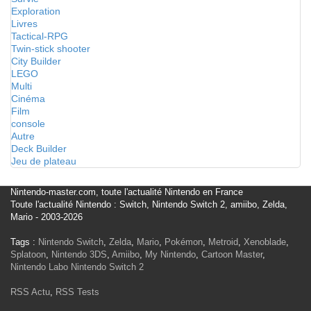
Exploration
Livres
Tactical-RPG
Twin-stick shooter
City Builder
LEGO
Multi
Cinéma
Film
console
Autre
Deck Builder
Jeu de plateau
Nintendo-master.com, toute l'actualité Nintendo en France
Toute l'actualité Nintendo : Switch, Nintendo Switch 2, amiibo, Zelda,
Mario - 2003-2026
Tags :
Nintendo Switch
,
Zelda
,
Mario
,
Pokémon
,
Metroid
,
Xenoblade
,
Splatoon
,
Nintendo 3DS
,
Amiibo
,
My Nintendo
,
Cartoon Master
,
Nintendo Labo
Nintendo Switch 2
RSS Actu
,
RSS Tests