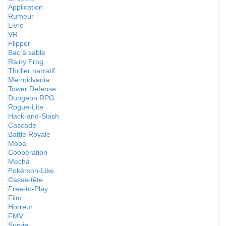
Application
Rumeur
Livre
VR
Flipper
Bac à sable
Rainy Frog
Thriller narratif
Metroidvania
Tower Defense
Dungeon RPG
Rogue-Lite
Hack-and-Slash
Cascade
Battle Royale
Moba
Coopération
Mecha
Pokémon-Like
Casse-tête
Free-to-Play
Film
Horreur
FMV
Survie