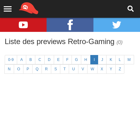
Liste des previews Retro-Gaming
(0)
0-9
A
B
C
D
E
F
G
H
I
J
K
L
M
N
O
P
Q
R
S
T
U
V
W
X
Y
Z