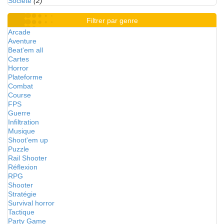
Société
(2)
Filtrer par genre
Arcade
Aventure
Beat'em all
Cartes
Horror
Plateforme
Combat
Course
FPS
Guerre
Infiltration
Musique
Shoot'em up
Puzzle
Rail Shooter
Réflexion
RPG
Shooter
Stratégie
Survival horror
Tactique
Party Game