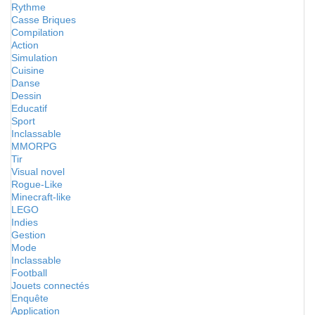
Rythme
Casse Briques
Compilation
Action
Simulation
Cuisine
Danse
Dessin
Educatif
Sport
Inclassable
MMORPG
Tir
Visual novel
Rogue-Like
Minecraft-like
LEGO
Indies
Gestion
Mode
Inclassable
Football
Jouets connectés
Enquête
Application