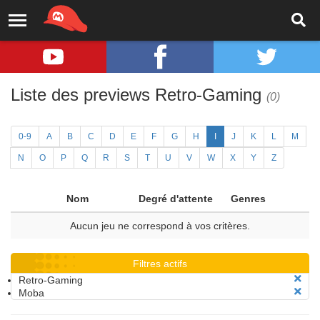
Liste des previews Retro-Gaming
(0)
0-9
A
B
C
D
E
F
G
H
I
J
K
L
M
N
O
P
Q
R
S
T
U
V
W
X
Y
Z
Nom
Degré d'attente
Genres
Aucun jeu ne correspond à vos critères.
Filtres actifs
Retro-Gaming
Moba