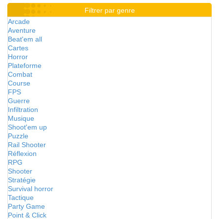
Filtrer par genre
Arcade
Aventure
Beat'em all
Cartes
Horror
Plateforme
Combat
Course
FPS
Guerre
Infiltration
Musique
Shoot'em up
Puzzle
Rail Shooter
Réflexion
RPG
Shooter
Stratégie
Survival horror
Tactique
Party Game
Point & Click