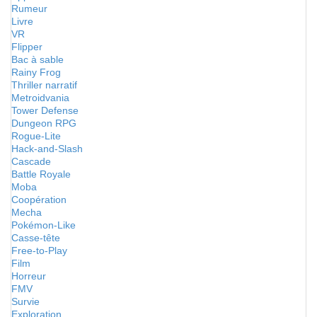
Rumeur
Livre
VR
Flipper
Bac à sable
Rainy Frog
Thriller narratif
Metroidvania
Tower Defense
Dungeon RPG
Rogue-Lite
Hack-and-Slash
Cascade
Battle Royale
Moba
Coopération
Mecha
Pokémon-Like
Casse-tête
Free-to-Play
Film
Horreur
FMV
Survie
Exploration