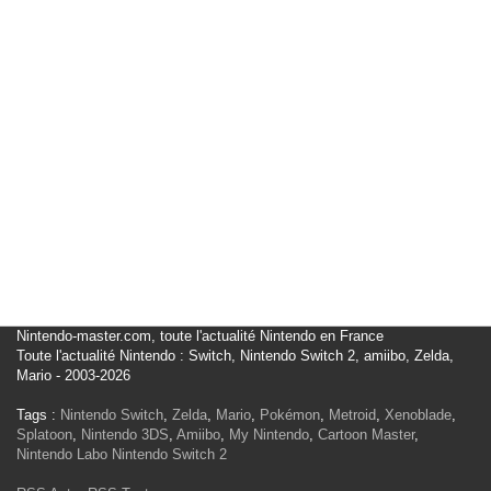
Nintendo-master.com, toute l'actualité Nintendo en France
Toute l'actualité Nintendo : Switch, Nintendo Switch 2, amiibo, Zelda,
Mario - 2003-2026
Tags :
Nintendo Switch
,
Zelda
,
Mario
,
Pokémon
,
Metroid
,
Xenoblade
,
Splatoon
,
Nintendo 3DS
,
Amiibo
,
My Nintendo
,
Cartoon Master
,
Nintendo Labo
Nintendo Switch 2