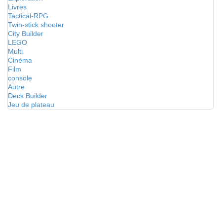
Livres
Tactical-RPG
Twin-stick shooter
City Builder
LEGO
Multi
Cinéma
Film
console
Autre
Deck Builder
Jeu de plateau