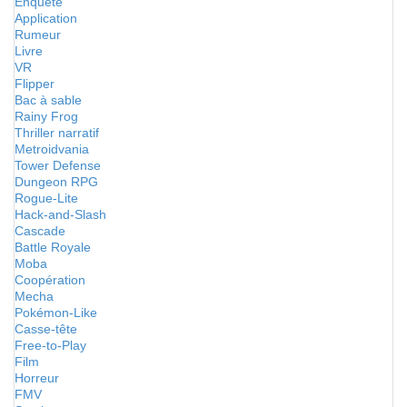
Enquête
Application
Rumeur
Livre
VR
Flipper
Bac à sable
Rainy Frog
Thriller narratif
Metroidvania
Tower Defense
Dungeon RPG
Rogue-Lite
Hack-and-Slash
Cascade
Battle Royale
Moba
Coopération
Mecha
Pokémon-Like
Casse-tête
Free-to-Play
Film
Horreur
FMV