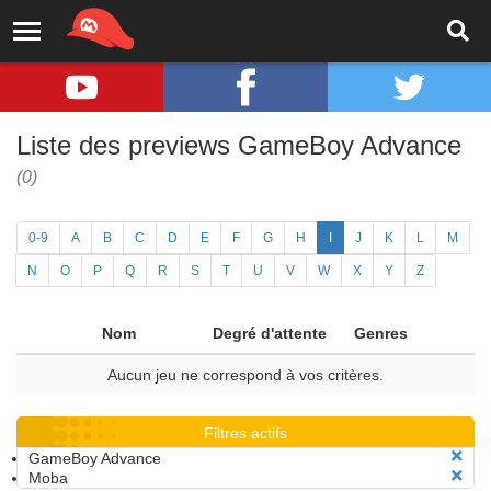
Liste des previews GameBoy Advance
(0)
0-9
A
B
C
D
E
F
G
H
I
J
K
L
M
N
O
P
Q
R
S
T
U
V
W
X
Y
Z
Nom
Degré d'attente
Genres
Aucun jeu ne correspond à vos critères.
Filtres actifs
GameBoy Advance
Moba