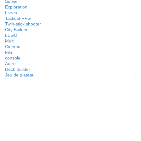
Survie
Exploration
Livres
Tactical-RPG
Twin-stick shooter
City Builder
LEGO
Multi
Cinéma
Film
console
Autre
Deck Builder
Jeu de plateau