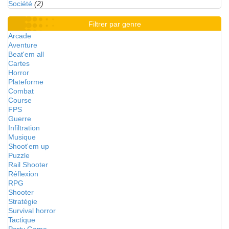
Société
(2)
Filtrer par genre
Arcade
Aventure
Beat'em all
Cartes
Horror
Plateforme
Combat
Course
FPS
Guerre
Infiltration
Musique
Shoot'em up
Puzzle
Rail Shooter
Réflexion
RPG
Shooter
Stratégie
Survival horror
Tactique