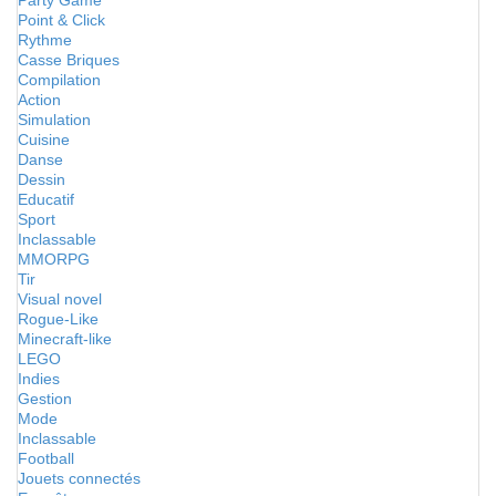
Party Game
Point & Click
Rythme
Casse Briques
Compilation
Action
Simulation
Cuisine
Danse
Dessin
Educatif
Sport
Inclassable
MMORPG
Tir
Visual novel
Rogue-Like
Minecraft-like
LEGO
Indies
Gestion
Mode
Inclassable
Football
Jouets connectés