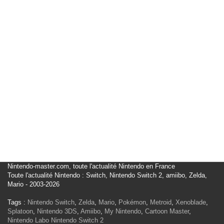
Nintendo-master.com, toute l'actualité Nintendo en France
Toute l'actualité Nintendo : Switch, Nintendo Switch 2, amiibo, Zelda,
Mario - 2003-2026
Tags :
Nintendo Switch
,
Zelda
,
Mario
,
Pokémon
,
Metroid
,
Xenoblade
,
Splatoon
,
Nintendo 3DS
,
Amiibo
,
My Nintendo
,
Cartoon Master
,
Nintendo Labo
Nintendo Switch 2