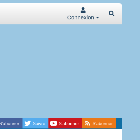
Connexion
S'abonner
Suivre
S'abonner
S'abonner