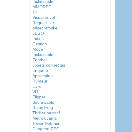
Inclassable
MMORPG
Tir
Visual novel
Rogue-Like
Minecraft-like
LEGO
Indies
Gestion
Mode
Inclassable
Football
Jouets connectés
Enquête
Application
Rumeur
Livre
VR
Flipper
Bac à sable
Rainy Frog
Thriller narratif
Metroidvania
Tower Defense
Dungeon RPG