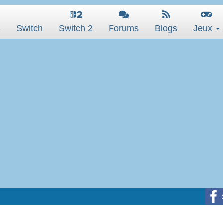
s
Switch
Switch 2
Forums
Blogs
Jeux