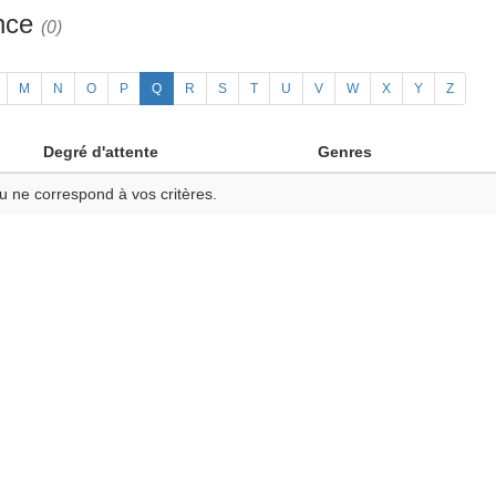
ance
(0)
M
N
O
P
Q
R
S
T
U
V
W
X
Y
Z
Degré d'attente
Genres
u ne correspond à vos critères.