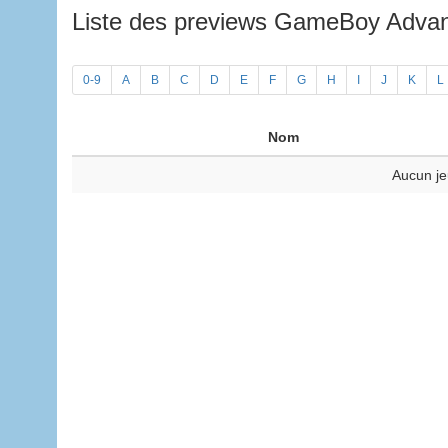
Liste des previews GameBoy Adv
0-9
A
B
C
D
E
F
G
H
I
J
K
L
Nom
Aucun je