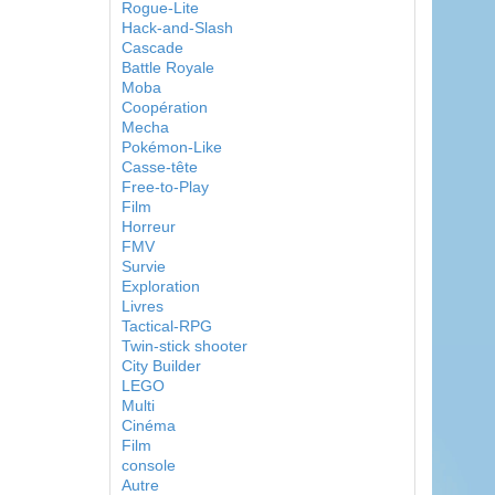
Rogue-Lite
Hack-and-Slash
Cascade
Battle Royale
Moba
Coopération
Mecha
Pokémon-Like
Casse-tête
Free-to-Play
Film
Horreur
FMV
Survie
Exploration
Livres
Tactical-RPG
Twin-stick shooter
City Builder
LEGO
Multi
Cinéma
Film
console
Autre