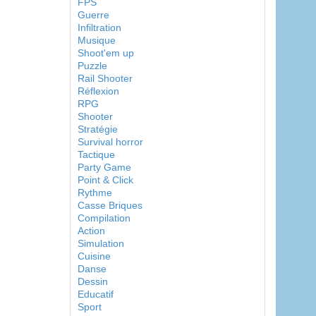
FPS
Guerre
Infiltration
Musique
Shoot'em up
Puzzle
Rail Shooter
Réflexion
RPG
Shooter
Stratégie
Survival horror
Tactique
Party Game
Point & Click
Rythme
Casse Briques
Compilation
Action
Simulation
Cuisine
Danse
Dessin
Educatif
Sport