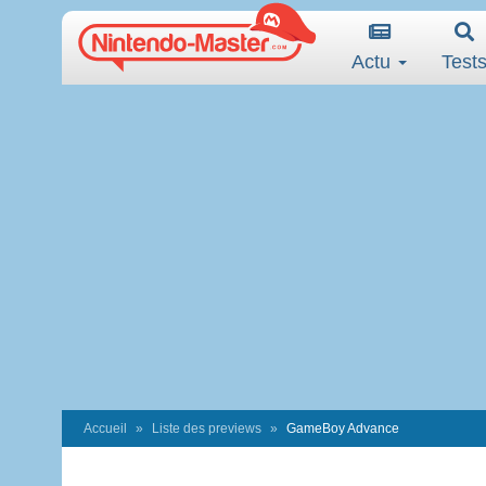
Actu
Test
Accueil
Liste des previews
GameBoy Advance