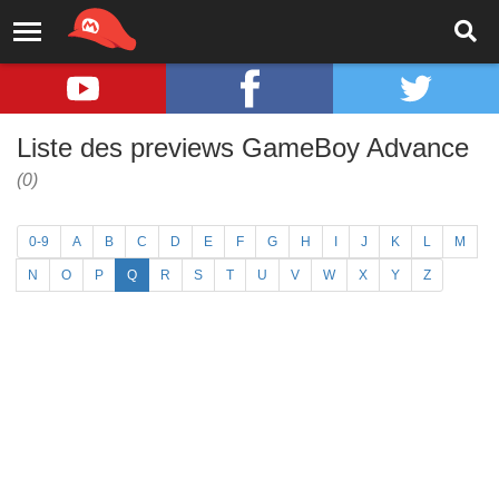
Liste des previews GameBoy Advance
(0)
0-9
A
B
C
D
E
F
G
H
I
J
K
L
M
N
O
P
Q
R
S
T
U
V
W
X
Y
Z