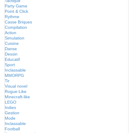
Tactique
Party Game
Point & Click
Rythme
Casse Briques
Compilation
Action
Simulation
Cuisine
Danse
Dessin
Educatif
Sport
Inclassable
MMORPG
Tir
Visual novel
Rogue-Like
Minecraft-like
LEGO
Indies
Gestion
Mode
Inclassable
Football