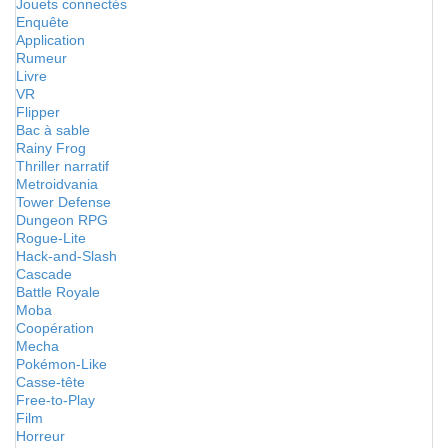
Jouets connectés
Enquête
Application
Rumeur
Livre
VR
Flipper
Bac à sable
Rainy Frog
Thriller narratif
Metroidvania
Tower Defense
Dungeon RPG
Rogue-Lite
Hack-and-Slash
Cascade
Battle Royale
Moba
Coopération
Mecha
Pokémon-Like
Casse-tête
Free-to-Play
Film
Horreur