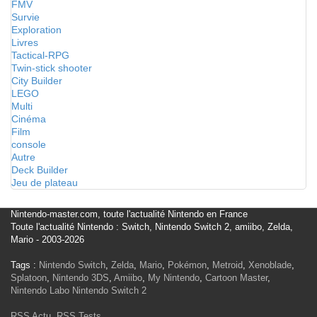
FMV
Survie
Exploration
Livres
Tactical-RPG
Twin-stick shooter
City Builder
LEGO
Multi
Cinéma
Film
console
Autre
Deck Builder
Jeu de plateau
Nintendo-master.com, toute l'actualité Nintendo en France
Toute l'actualité Nintendo : Switch, Nintendo Switch 2, amiibo, Zelda,
Mario - 2003-2026
Tags :
Nintendo Switch
,
Zelda
,
Mario
,
Pokémon
,
Metroid
,
Xenoblade
,
Splatoon
,
Nintendo 3DS
,
Amiibo
,
My Nintendo
,
Cartoon Master
,
Nintendo Labo
Nintendo Switch 2
RSS Actu
,
RSS Tests