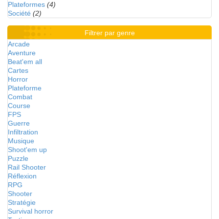
Plateformes
(4)
Société
(2)
Filtrer par genre
Arcade
Aventure
Beat'em all
Cartes
Horror
Plateforme
Combat
Course
FPS
Guerre
Infiltration
Musique
Shoot'em up
Puzzle
Rail Shooter
Réflexion
RPG
Shooter
Stratégie
Survival horror