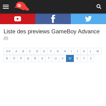
Liste des previews GameBoy Advance
(0)
0-9
A
B
C
D
E
F
G
H
I
J
K
L
M
N
O
P
Q
R
S
T
U
V
W
X
Y
Z