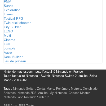
FMV
Survie
Exploration
Livres
Tactical-RPG
Twin-stick shooter
City Builder
LEGO
Multi
Cinéma
Film
console
Autre
Deck Builder
Jeu de plateau
Nintendo-master.com, toute l'actualité Nintendo en France
Toute l'actualité Nintendo : Switch, Nintendo Switch 2, amiibo, Zelda,
Mario - 2003-2026
Tags :
Nintendo Switch
,
Zelda
,
Mario
,
Pokémon
,
Metroid
,
Xenoblade
,
Splatoon
,
Nintendo 3DS
,
Amiibo
,
My Nintendo
,
Cartoon Master
,
Nintendo Labo
Nintendo Switch 2
RSS Actu
,
RSS Tests