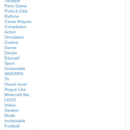
Tactique
Party Game
Point & Click
Rythme
Casse Briques
Compilation
Action
Simulation
Cuisine
Danse
Dessin
Educatif
Sport
Inclassable
MMORPG
Tir
Visual novel
Rogue-Like
Minecraft-like
LEGO
Indies
Gestion
Mode
Inclassable
Football