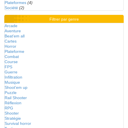
Plateformes
(4)
Société
(2)
Filtrer par genre
Arcade
Aventure
Beat'em all
Cartes
Horror
Plateforme
Combat
Course
FPS
Guerre
Infiltration
Musique
Shoot'em up
Puzzle
Rail Shooter
Réflexion
RPG
Shooter
Stratégie
Survival horror