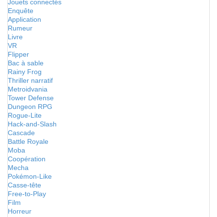
Jouets connectés
Enquête
Application
Rumeur
Livre
VR
Flipper
Bac à sable
Rainy Frog
Thriller narratif
Metroidvania
Tower Defense
Dungeon RPG
Rogue-Lite
Hack-and-Slash
Cascade
Battle Royale
Moba
Coopération
Mecha
Pokémon-Like
Casse-tête
Free-to-Play
Film
Horreur