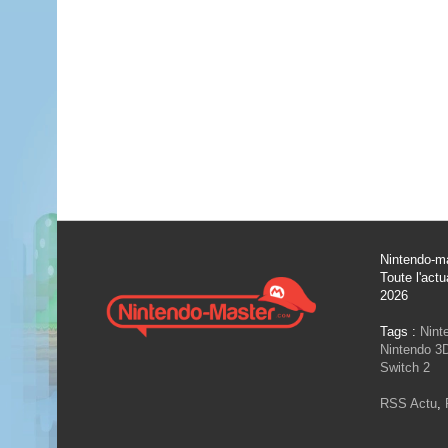
Nintendo-ma
Toute l'actu
2026
Tags :
Nint
Nintendo 3
Switch 2
RSS Actu
,