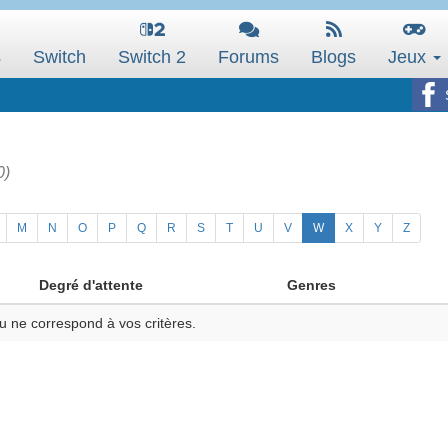
s
Switch
Switch 2
Forums
Blogs
Jeux
0)
M
N
O
P
Q
R
S
T
U
V
W
X
Y
Z
Degré d'attente
Genres
u ne correspond à vos critères.