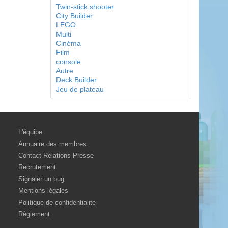
Twin-stick shooter
City Builder
LEGO
Multi
Cinéma
Film
console
Autre
Deck Builder
Jeu de plateau
L'équipe
Annuaire des membres
Contact Relations Presse
Recrutement
Signaler un bug
Mentions légales
Politique de confidentialité
Règlement