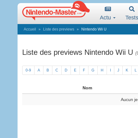
Actu
Test
Accueil
Liste des previews
Nintendo Wii U
Liste des previews Nintendo Wii U
(
0-9
A
B
C
D
E
F
G
H
I
J
K
L
Nom
Aucun je