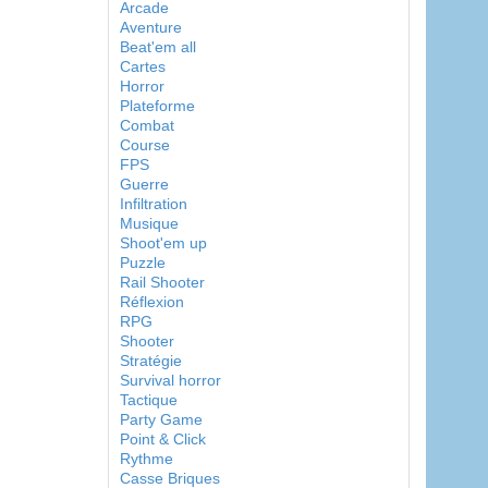
Arcade
Aventure
Beat'em all
Cartes
Horror
Plateforme
Combat
Course
FPS
Guerre
Infiltration
Musique
Shoot'em up
Puzzle
Rail Shooter
Réflexion
RPG
Shooter
Stratégie
Survival horror
Tactique
Party Game
Point & Click
Rythme
Casse Briques