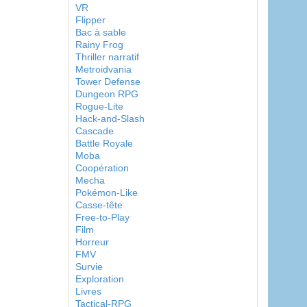
VR
Flipper
Bac à sable
Rainy Frog
Thriller narratif
Metroidvania
Tower Defense
Dungeon RPG
Rogue-Lite
Hack-and-Slash
Cascade
Battle Royale
Moba
Coopération
Mecha
Pokémon-Like
Casse-tête
Free-to-Play
Film
Horreur
FMV
Survie
Exploration
Livres
Tactical-RPG