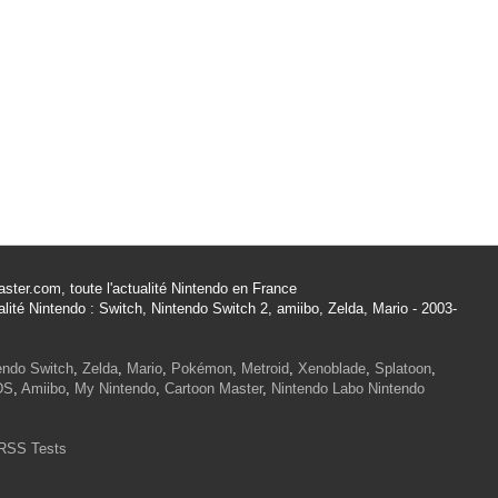
ster.com, toute l'actualité Nintendo en France
alité Nintendo : Switch, Nintendo Switch 2, amiibo, Zelda, Mario - 2003-
endo Switch
,
Zelda
,
Mario
,
Pokémon
,
Metroid
,
Xenoblade
,
Splatoon
,
DS
,
Amiibo
,
My Nintendo
,
Cartoon Master
,
Nintendo Labo
Nintendo
RSS Tests