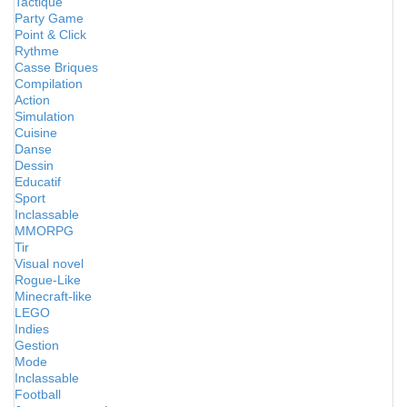
Tactique
Party Game
Point & Click
Rythme
Casse Briques
Compilation
Action
Simulation
Cuisine
Danse
Dessin
Educatif
Sport
Inclassable
MMORPG
Tir
Visual novel
Rogue-Like
Minecraft-like
LEGO
Indies
Gestion
Mode
Inclassable
Football