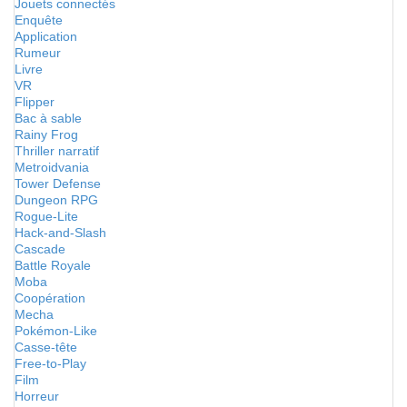
Jouets connectés
Enquête
Application
Rumeur
Livre
VR
Flipper
Bac à sable
Rainy Frog
Thriller narratif
Metroidvania
Tower Defense
Dungeon RPG
Rogue-Lite
Hack-and-Slash
Cascade
Battle Royale
Moba
Coopération
Mecha
Pokémon-Like
Casse-tête
Free-to-Play
Film
Horreur