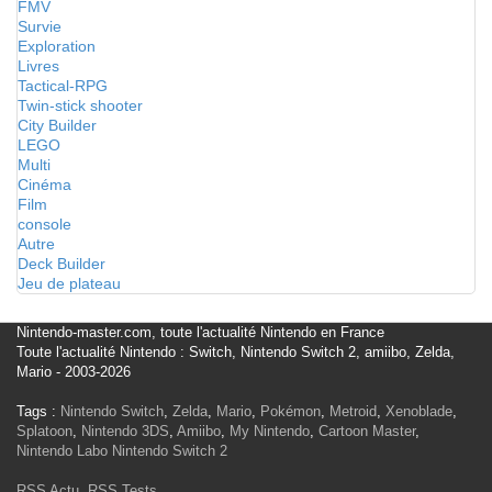
FMV
Survie
Exploration
Livres
Tactical-RPG
Twin-stick shooter
City Builder
LEGO
Multi
Cinéma
Film
console
Autre
Deck Builder
Jeu de plateau
Nintendo-master.com, toute l'actualité Nintendo en France
Toute l'actualité Nintendo : Switch, Nintendo Switch 2, amiibo, Zelda,
Mario - 2003-2026
Tags :
Nintendo Switch
,
Zelda
,
Mario
,
Pokémon
,
Metroid
,
Xenoblade
,
Splatoon
,
Nintendo 3DS
,
Amiibo
,
My Nintendo
,
Cartoon Master
,
Nintendo Labo
Nintendo Switch 2
RSS Actu
,
RSS Tests