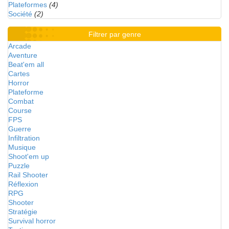
Plateformes
(4)
Société
(2)
Filtrer par genre
Arcade
Aventure
Beat'em all
Cartes
Horror
Plateforme
Combat
Course
FPS
Guerre
Infiltration
Musique
Shoot'em up
Puzzle
Rail Shooter
Réflexion
RPG
Shooter
Stratégie
Survival horror