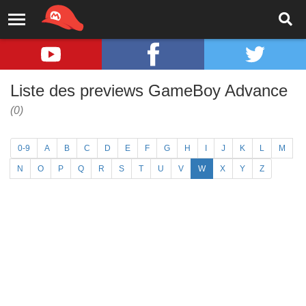
Liste des previews GameBoy Advance
(0)
0-9
A
B
C
D
E
F
G
H
I
J
K
L
M
N
O
P
Q
R
S
T
U
V
W
X
Y
Z