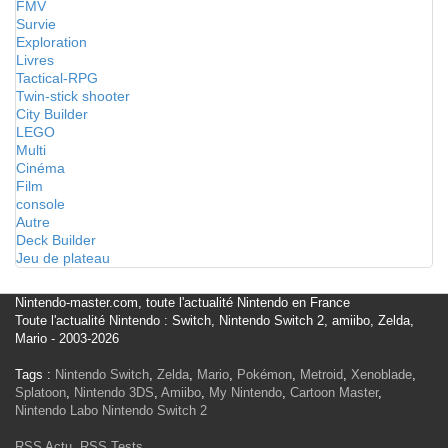
FMV
Survie
Exploration
Livres
Tactical-RPG
Twin-stick shooter
City Builder
LEGO
Multi
Cinéma
Film
console
Autre
Deck Builder
Jeu de plateau
Nintendo-master.com, toute l'actualité Nintendo en France
Toute l'actualité Nintendo : Switch, Nintendo Switch 2, amiibo, Zelda,
Mario - 2003-2026
Tags :
Nintendo Switch
,
Zelda
,
Mario
,
Pokémon
,
Metroid
,
Xenoblade
,
Splatoon
,
Nintendo 3DS
,
Amiibo
,
My Nintendo
,
Cartoon Master
,
Nintendo Labo
Nintendo Switch 2
RSS Actu
,
RSS Tests