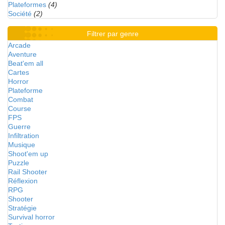
Plateformes
(4)
Société
(2)
Filtrer par genre
Arcade
Aventure
Beat'em all
Cartes
Horror
Plateforme
Combat
Course
FPS
Guerre
Infiltration
Musique
Shoot'em up
Puzzle
Rail Shooter
Réflexion
RPG
Shooter
Stratégie
Survival horror