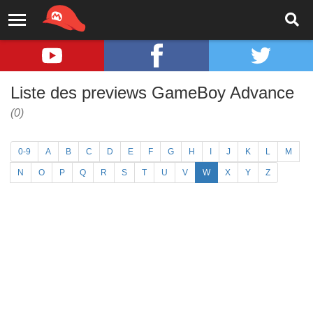
Liste des previews GameBoy Advance
(0)
0-9
A
B
C
D
E
F
G
H
I
J
K
L
M
N
O
P
Q
R
S
T
U
V
W
X
Y
Z