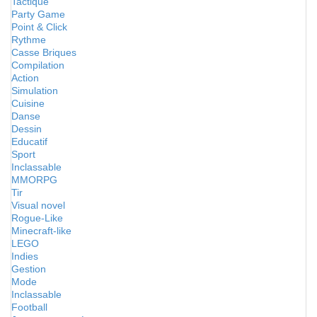
Tactique
Party Game
Point & Click
Rythme
Casse Briques
Compilation
Action
Simulation
Cuisine
Danse
Dessin
Educatif
Sport
Inclassable
MMORPG
Tir
Visual novel
Rogue-Like
Minecraft-like
LEGO
Indies
Gestion
Mode
Inclassable
Football