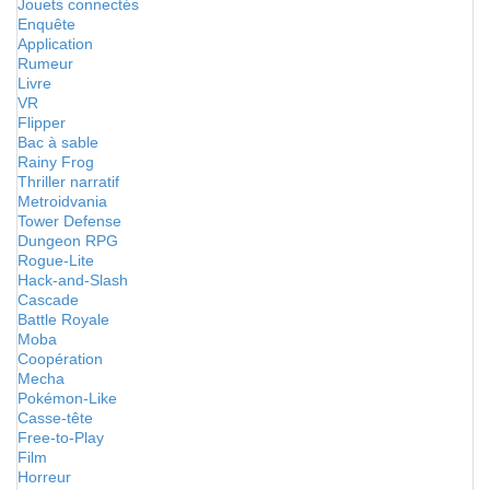
Jouets connectés
Enquête
Application
Rumeur
Livre
VR
Flipper
Bac à sable
Rainy Frog
Thriller narratif
Metroidvania
Tower Defense
Dungeon RPG
Rogue-Lite
Hack-and-Slash
Cascade
Battle Royale
Moba
Coopération
Mecha
Pokémon-Like
Casse-tête
Free-to-Play
Film
Horreur