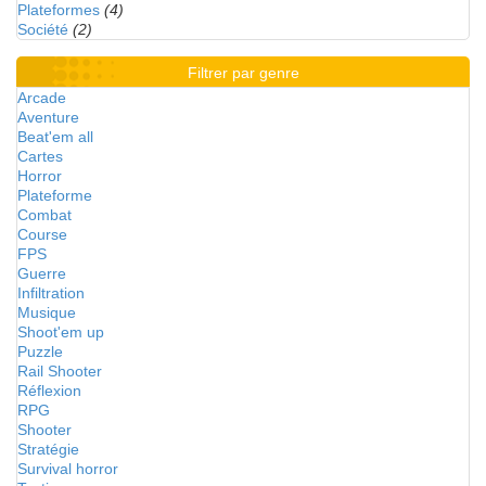
Plateformes
(4)
Société
(2)
Filtrer par genre
Arcade
Aventure
Beat'em all
Cartes
Horror
Plateforme
Combat
Course
FPS
Guerre
Infiltration
Musique
Shoot'em up
Puzzle
Rail Shooter
Réflexion
RPG
Shooter
Stratégie
Survival horror