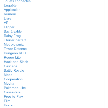
Jouets connectés
Enquête
Application
Rumeur
Livre
VR
Flipper
Bac à sable
Rainy Frog
Thriller narratif
Metroidvania
Tower Defense
Dungeon RPG
Rogue-Lite
Hack-and-Slash
Cascade
Battle Royale
Moba
Coopération
Mecha
Pokémon-Like
Casse-tête
Free-to-Play
Film
Horreur