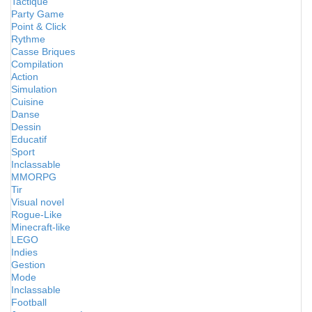
Tactique
Party Game
Point & Click
Rythme
Casse Briques
Compilation
Action
Simulation
Cuisine
Danse
Dessin
Educatif
Sport
Inclassable
MMORPG
Tir
Visual novel
Rogue-Like
Minecraft-like
LEGO
Indies
Gestion
Mode
Inclassable
Football