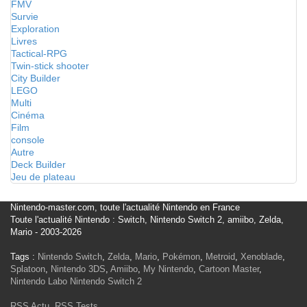
FMV
Survie
Exploration
Livres
Tactical-RPG
Twin-stick shooter
City Builder
LEGO
Multi
Cinéma
Film
console
Autre
Deck Builder
Jeu de plateau
Nintendo-master.com, toute l'actualité Nintendo en France
Toute l'actualité Nintendo : Switch, Nintendo Switch 2, amiibo, Zelda,
Mario - 2003-2026
Tags :
Nintendo Switch
,
Zelda
,
Mario
,
Pokémon
,
Metroid
,
Xenoblade
,
Splatoon
,
Nintendo 3DS
,
Amiibo
,
My Nintendo
,
Cartoon Master
,
Nintendo Labo
Nintendo Switch 2
RSS Actu
,
RSS Tests