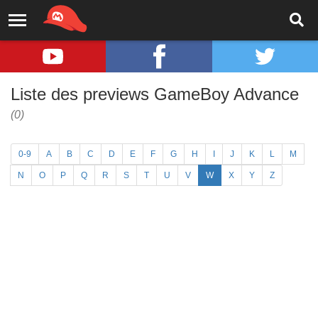
Liste des previews GameBoy Advance
(0)
0-9
A
B
C
D
E
F
G
H
I
J
K
L
M
N
O
P
Q
R
S
T
U
V
W
X
Y
Z