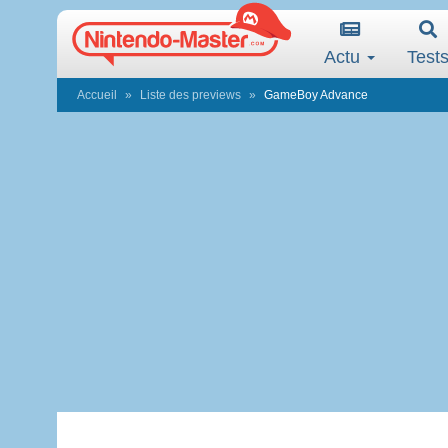
Actu
Test
Accueil
Liste des previews
GameBoy Advance