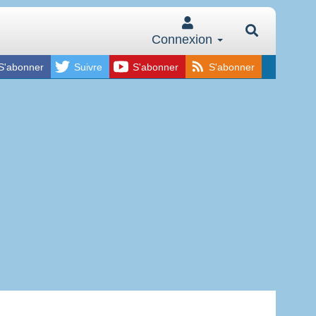
Connexion
S'abonner
Suivre
S'abonner
S'abonner