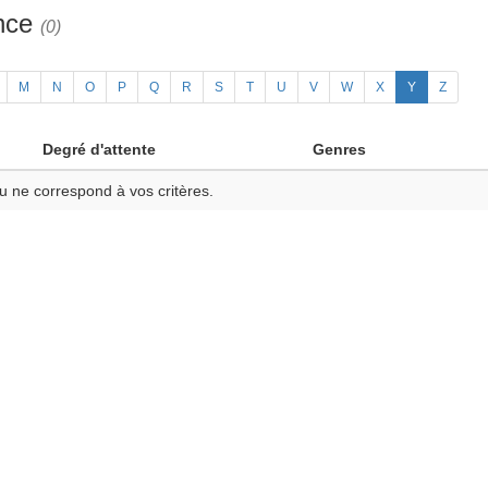
ance
(0)
M
N
O
P
Q
R
S
T
U
V
W
X
Y
Z
Degré d'attente
Genres
u ne correspond à vos critères.