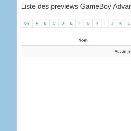
Liste des previews GameBoy Adv
0-9
A
B
C
D
E
F
G
H
I
J
K
L
Nom
Aucun je