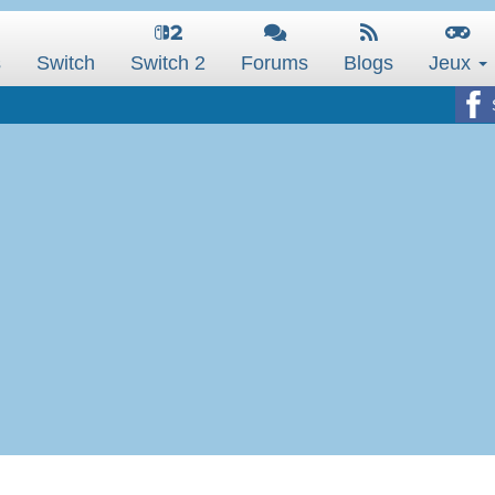
s
Switch
Switch 2
Forums
Blogs
Jeux