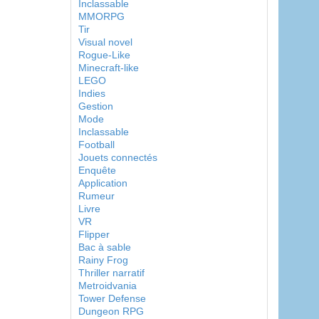
Inclassable
MMORPG
Tir
Visual novel
Rogue-Like
Minecraft-like
LEGO
Indies
Gestion
Mode
Inclassable
Football
Jouets connectés
Enquête
Application
Rumeur
Livre
VR
Flipper
Bac à sable
Rainy Frog
Thriller narratif
Metroidvania
Tower Defense
Dungeon RPG