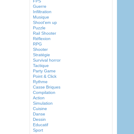
FPS
Guerre
Infiltration
Musique
Shoot'em up
Puzzle
Rail Shooter
Réflexion
RPG
Shooter
Stratégie
Survival horror
Tactique
Party Game
Point & Click
Rythme
Casse Briques
Compilation
Action
Simulation
Cuisine
Danse
Dessin
Educatif
Sport