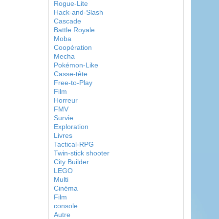
Rogue-Lite
Hack-and-Slash
Cascade
Battle Royale
Moba
Coopération
Mecha
Pokémon-Like
Casse-tête
Free-to-Play
Film
Horreur
FMV
Survie
Exploration
Livres
Tactical-RPG
Twin-stick shooter
City Builder
LEGO
Multi
Cinéma
Film
console
Autre