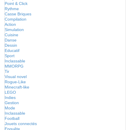
Point & Click
Rythme
Casse Briques
Compilation
Action
Simulation
Cuisine
Danse
Dessin
Educatif
Sport
Inclassable
MMORPG
Tir
Visual novel
Rogue-Like
Minecraft-like
LEGO
Indies
Gestion
Mode
Inclassable
Football
Jouets connectés
Enquête