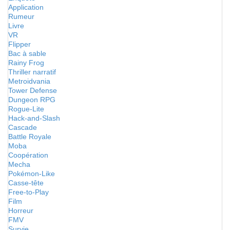
Application
Rumeur
Livre
VR
Flipper
Bac à sable
Rainy Frog
Thriller narratif
Metroidvania
Tower Defense
Dungeon RPG
Rogue-Lite
Hack-and-Slash
Cascade
Battle Royale
Moba
Coopération
Mecha
Pokémon-Like
Casse-tête
Free-to-Play
Film
Horreur
FMV
Survie