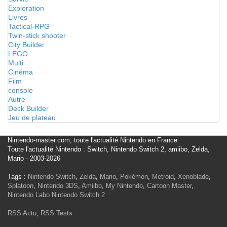
Exploration
Livres
Tactical-RPG
Twin-stick shooter
City Builder
LEGO
Multi
Cinéma
Film
console
Autre
Deck Builder
Jeu de plateau
Nintendo-master.com, toute l'actualité Nintendo en France
Toute l'actualité Nintendo : Switch, Nintendo Switch 2, amiibo, Zelda,
Mario - 2003-2026
Tags :
Nintendo Switch
,
Zelda
,
Mario
,
Pokémon
,
Metroid
,
Xenoblade
,
Splatoon
,
Nintendo 3DS
,
Amiibo
,
My Nintendo
,
Cartoon Master
,
Nintendo Labo
Nintendo Switch 2
RSS Actu
,
RSS Tests