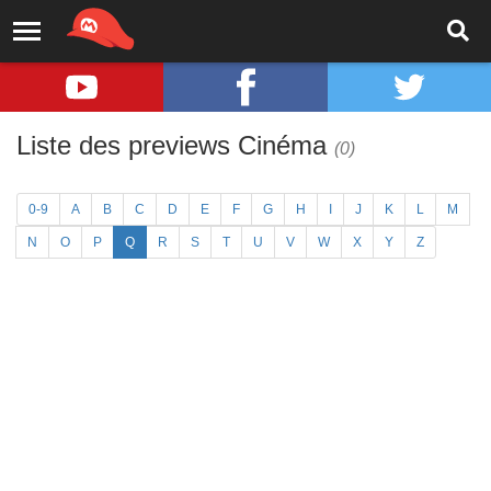
Liste des previews Cinéma
(0)
0-9
A
B
C
D
E
F
G
H
I
J
K
L
M
N
O
P
Q
R
S
T
U
V
W
X
Y
Z