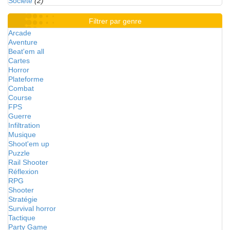
Société
(2)
Filtrer par genre
Arcade
Aventure
Beat'em all
Cartes
Horror
Plateforme
Combat
Course
FPS
Guerre
Infiltration
Musique
Shoot'em up
Puzzle
Rail Shooter
Réflexion
RPG
Shooter
Stratégie
Survival horror
Tactique
Party Game