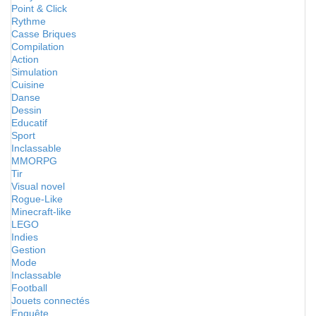
Point & Click
Rythme
Casse Briques
Compilation
Action
Simulation
Cuisine
Danse
Dessin
Educatif
Sport
Inclassable
MMORPG
Tir
Visual novel
Rogue-Like
Minecraft-like
LEGO
Indies
Gestion
Mode
Inclassable
Football
Jouets connectés
Enquête