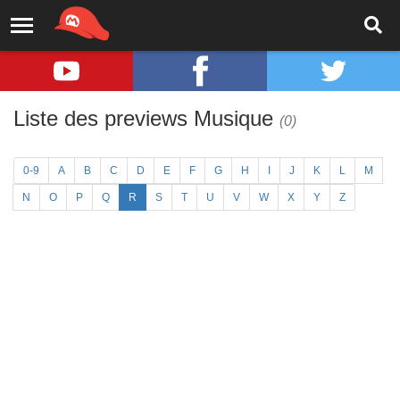
Liste des previews Musique
(0)
0-9
A
B
C
D
E
F
G
H
I
J
K
L
M
N
O
P
Q
R
S
T
U
V
W
X
Y
Z