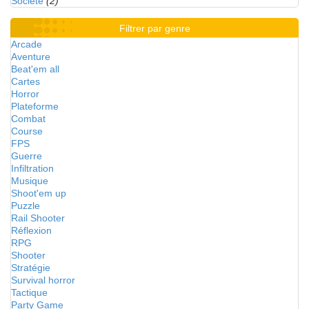
Société
(2)
Filtrer par genre
Arcade
Aventure
Beat'em all
Cartes
Horror
Plateforme
Combat
Course
FPS
Guerre
Infiltration
Musique
Shoot'em up
Puzzle
Rail Shooter
Réflexion
RPG
Shooter
Stratégie
Survival horror
Tactique
Party Game