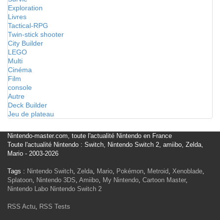
Exploration
Livres
Tactical-RPG
Twin-stick shooter
City Builder
LEGO
Multi
Cinéma
Film
console
Autre
Deck Builder
Jeu de plateau
Nintendo-master.com, toute l'actualité Nintendo en France
Toute l'actualité Nintendo : Switch, Nintendo Switch 2, amiibo, Zelda,
Mario - 2003-2026
Tags :
Nintendo Switch
,
Zelda
,
Mario
,
Pokémon
,
Metroid
,
Xenoblade
,
Splatoon
,
Nintendo 3DS
,
Amiibo
,
My Nintendo
,
Cartoon Master
,
Nintendo Labo
Nintendo Switch 2
RSS Actu
,
RSS Tests