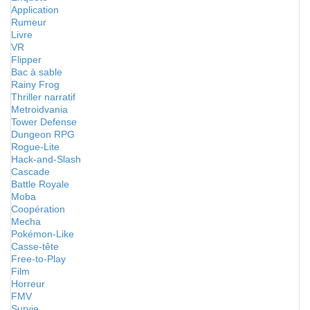
Application
Rumeur
Livre
VR
Flipper
Bac à sable
Rainy Frog
Thriller narratif
Metroidvania
Tower Defense
Dungeon RPG
Rogue-Lite
Hack-and-Slash
Cascade
Battle Royale
Moba
Coopération
Mecha
Pokémon-Like
Casse-tête
Free-to-Play
Film
Horreur
FMV
Survie