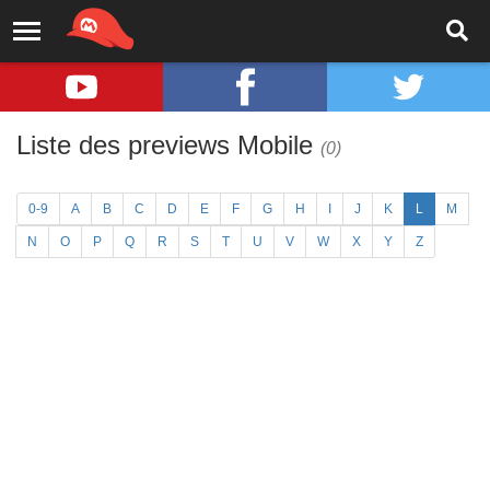
Liste des previews Mobile
(0)
0-9
A
B
C
D
E
F
G
H
I
J
K
L
M
N
O
P
Q
R
S
T
U
V
W
X
Y
Z