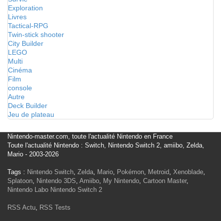
Exploration
Livres
Tactical-RPG
Twin-stick shooter
City Builder
LEGO
Multi
Cinéma
Film
console
Autre
Deck Builder
Jeu de plateau
Nintendo-master.com, toute l'actualité Nintendo en France
Toute l'actualité Nintendo : Switch, Nintendo Switch 2, amiibo, Zelda,
Mario - 2003-2026
Tags :
Nintendo Switch
,
Zelda
,
Mario
,
Pokémon
,
Metroid
,
Xenoblade
,
Splatoon
,
Nintendo 3DS
,
Amiibo
,
My Nintendo
,
Cartoon Master
,
Nintendo Labo
Nintendo Switch 2
RSS Actu
,
RSS Tests