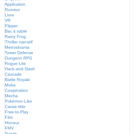
Application
Rumeur
Livre
VR
Flipper
Bac à sable
Rainy Frog
Thriller narratif
Metroidvania
Tower Defense
Dungeon RPG
Rogue-Lite
Hack-and-Slash
Cascade
Battle Royale
Moba
Coopération
Mecha
Pokémon-Like
Casse-tête
Free-to-Play
Film
Horreur
FMV
Survie