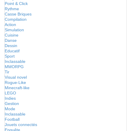
Point & Click
Rythme
Casse Briques
Compilation
Action
Simulation
Cuisine
Danse
Dessin
Educatif
Sport
Inclassable
MMORPG
Tir
Visual novel
Rogue-Like
Minecraft-like
LEGO
Indies
Gestion
Mode
Inclassable
Football
Jouets connectés
Enquête