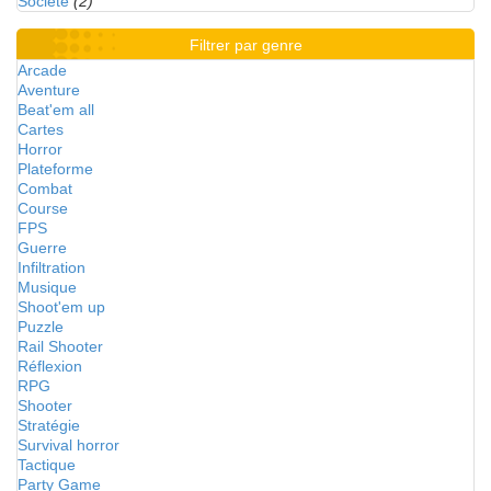
Société
(2)
Filtrer par genre
Arcade
Aventure
Beat'em all
Cartes
Horror
Plateforme
Combat
Course
FPS
Guerre
Infiltration
Musique
Shoot'em up
Puzzle
Rail Shooter
Réflexion
RPG
Shooter
Stratégie
Survival horror
Tactique
Party Game