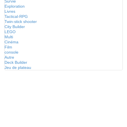
Survie
Exploration
Livres
Tactical-RPG
Twin-stick shooter
City Builder
LEGO
Multi
Cinéma
Film
console
Autre
Deck Builder
Jeu de plateau