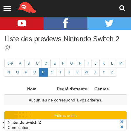
Liste des previews Nintendo Switch 2
(0)
0-9
A
B
C
D
E
F
G
H
I
J
K
L
M
N
O
P
Q
R
S
T
U
V
W
X
Y
Z
Nom
Degré d'attente
Genres
Aucun jeu ne correspond à vos critères.
Filtres actifs
Nintendo Switch 2
Compilation