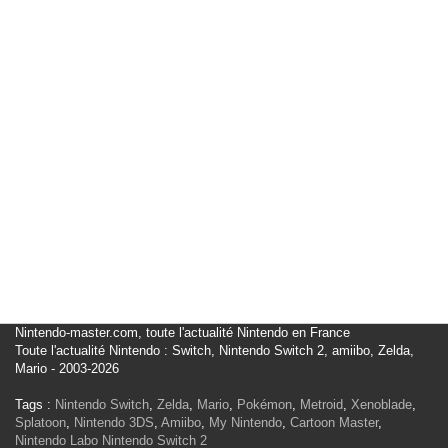
Nintendo-master.com, toute l'actualité Nintendo en France
Toute l'actualité Nintendo : Switch, Nintendo Switch 2, amiibo, Zelda,
Mario - 2003-2026
Tags :
Nintendo Switch
,
Zelda
,
Mario
,
Pokémon
,
Metroid
,
Xenoblade
,
Splatoon
,
Nintendo 3DS
,
Amiibo
,
My Nintendo
,
Cartoon Master
,
Nintendo Labo
Nintendo Switch 2