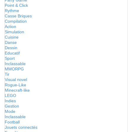
Party Game
Point & Click
Rythme
Casse Briques
Compilation
Action
Simulation
Cuisine
Danse
Dessin
Educatif
Sport
Inclassable
MMORPG
Tir
Visual novel
Rogue-Like
Minecraft-like
LEGO
Indies
Gestion
Mode
Inclassable
Football
Jouets connectés