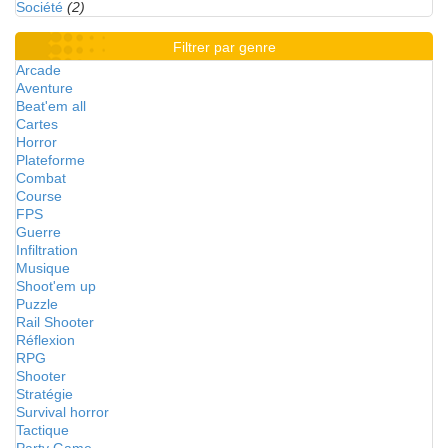
Société
(2)
Filtrer par genre
Arcade
Aventure
Beat'em all
Cartes
Horror
Plateforme
Combat
Course
FPS
Guerre
Infiltration
Musique
Shoot'em up
Puzzle
Rail Shooter
Réflexion
RPG
Shooter
Stratégie
Survival horror
Tactique