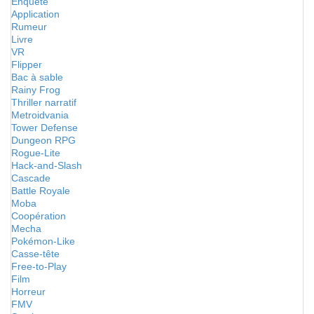
Enquête
Application
Rumeur
Livre
VR
Flipper
Bac à sable
Rainy Frog
Thriller narratif
Metroidvania
Tower Defense
Dungeon RPG
Rogue-Lite
Hack-and-Slash
Cascade
Battle Royale
Moba
Coopération
Mecha
Pokémon-Like
Casse-tête
Free-to-Play
Film
Horreur
FMV