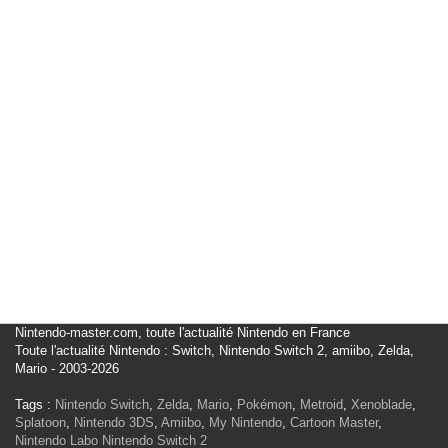
Nintendo-master.com, toute l'actualité Nintendo en France
Toute l'actualité Nintendo : Switch, Nintendo Switch 2, amiibo, Zelda,
Mario - 2003-2026
Tags :
Nintendo Switch
,
Zelda
,
Mario
,
Pokémon
,
Metroid
,
Xenoblade
,
Splatoon
,
Nintendo 3DS
,
Amiibo
,
My Nintendo
,
Cartoon Master
,
Nintendo Labo
Nintendo Switch 2