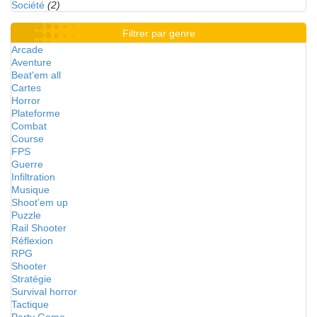
Société
(2)
Filtrer par genre
Arcade
Aventure
Beat'em all
Cartes
Horror
Plateforme
Combat
Course
FPS
Guerre
Infiltration
Musique
Shoot'em up
Puzzle
Rail Shooter
Réflexion
RPG
Shooter
Stratégie
Survival horror
Tactique