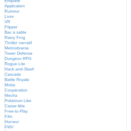
Enquête
Application
Rumeur
Livre
VR
Flipper
Bac à sable
Rainy Frog
Thriller narratif
Metroidvania
Tower Defense
Dungeon RPG
Rogue-Lite
Hack-and-Slash
Cascade
Battle Royale
Moba
Coopération
Mecha
Pokémon-Like
Casse-tête
Free-to-Play
Film
Horreur
FMV