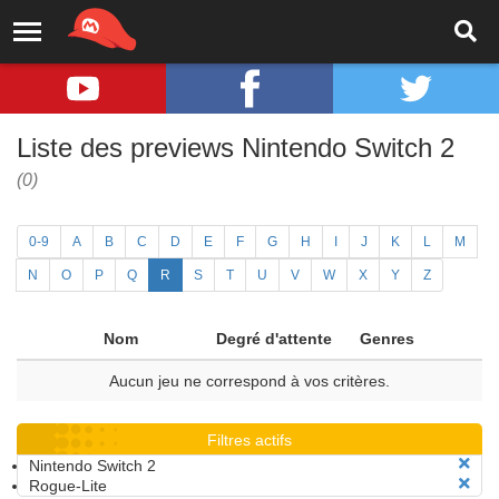
Liste des previews Nintendo Switch 2
(0)
0-9
A
B
C
D
E
F
G
H
I
J
K
L
M
N
O
P
Q
R
S
T
U
V
W
X
Y
Z
Nom
Degré d'attente
Genres
Aucun jeu ne correspond à vos critères.
Filtres actifs
Nintendo Switch 2
Rogue-Lite