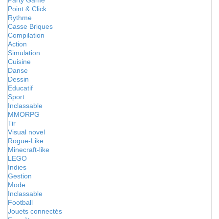
Party Game
Point & Click
Rythme
Casse Briques
Compilation
Action
Simulation
Cuisine
Danse
Dessin
Educatif
Sport
Inclassable
MMORPG
Tir
Visual novel
Rogue-Like
Minecraft-like
LEGO
Indies
Gestion
Mode
Inclassable
Football
Jouets connectés