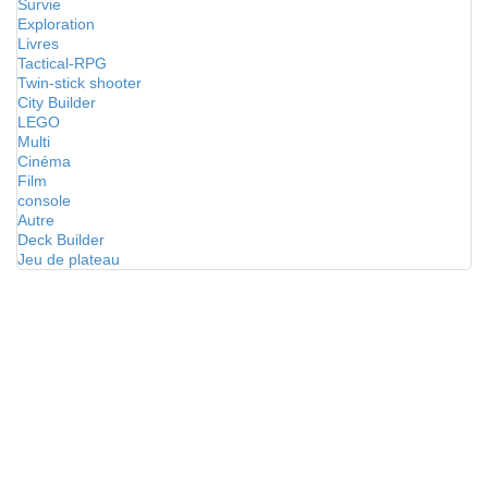
Survie
Exploration
Livres
Tactical-RPG
Twin-stick shooter
City Builder
LEGO
Multi
Cinéma
Film
console
Autre
Deck Builder
Jeu de plateau