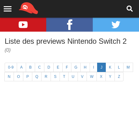
Liste des previews Nintendo Switch 2
(0)
0-9
A
B
C
D
E
F
G
H
I
J
K
L
M
N
O
P
Q
R
S
T
U
V
W
X
Y
Z