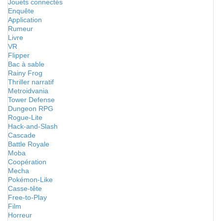
Jouets connectés
Enquête
Application
Rumeur
Livre
VR
Flipper
Bac à sable
Rainy Frog
Thriller narratif
Metroidvania
Tower Defense
Dungeon RPG
Rogue-Lite
Hack-and-Slash
Cascade
Battle Royale
Moba
Coopération
Mecha
Pokémon-Like
Casse-tête
Free-to-Play
Film
Horreur