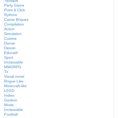
Tactique
Party Game
Point & Click
Rythme
Casse Briques
Compilation
Action
Simulation
Cuisine
Danse
Dessin
Educatif
Sport
Inclassable
MMORPG
Tir
Visual novel
Rogue-Like
Minecraft-like
LEGO
Indies
Gestion
Mode
Inclassable
Football