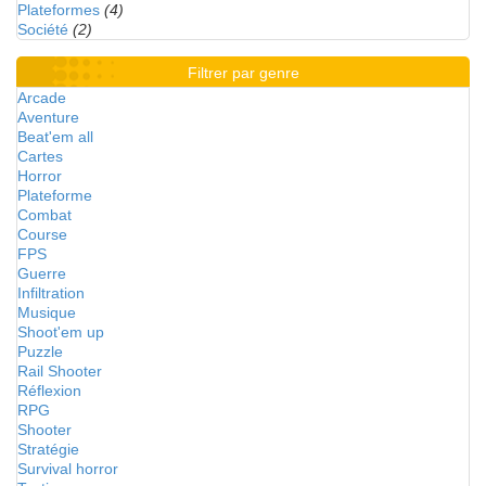
Plateformes
(4)
Société
(2)
Filtrer par genre
Arcade
Aventure
Beat'em all
Cartes
Horror
Plateforme
Combat
Course
FPS
Guerre
Infiltration
Musique
Shoot'em up
Puzzle
Rail Shooter
Réflexion
RPG
Shooter
Stratégie
Survival horror