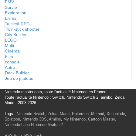
FMV
Survie
Exploration
Livres
Tactical-RPG
Twin-stick shooter
City Builder
LEGO
Multi
Cinéma
Film
console
Autre
Deck Builder
Jeu de plateau
Nintendo-master.com, toute l'actualité Nintendo en France
Toute l'actualité Nintendo : Switch, Nintendo Switch 2, amiibo, Zelda,
Mario - 2003-2026
Tags :
Nintendo Switch
,
Zelda
,
Mario
,
Pokémon
,
Metroid
,
Xenoblade
,
Splatoon
,
Nintendo 3DS
,
Amiibo
,
My Nintendo
,
Cartoon Master
,
Nintendo Labo
Nintendo Switch 2
RSS Actu
,
RSS Tests