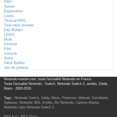
FMV
Survie
Exploration
Livres
Tactical-RPG
Twin-stick shooter
City Builder
LEGO
Multi
Cinéma
Film
console
Autre
Deck Builder
Jeu de plateau
Nintendo-master.com, toute l'actualité Nintendo en France
Toute l'actualité Nintendo : Switch, Nintendo Switch 2, amiibo, Zelda,
Mario - 2003-2026
Tags :
Nintendo Switch
,
Zelda
,
Mario
,
Pokémon
,
Metroid
,
Xenoblade
,
Splatoon
,
Nintendo 3DS
,
Amiibo
,
My Nintendo
,
Cartoon Master
,
Nintendo Labo
Nintendo Switch 2
RSS Actu
,
RSS Tests