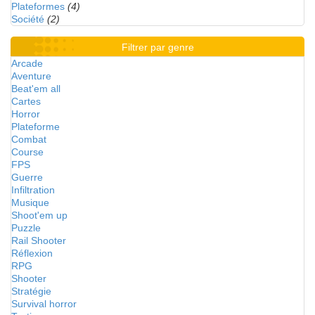
Plateformes
(4)
Société
(2)
Filtrer par genre
Arcade
Aventure
Beat'em all
Cartes
Horror
Plateforme
Combat
Course
FPS
Guerre
Infiltration
Musique
Shoot'em up
Puzzle
Rail Shooter
Réflexion
RPG
Shooter
Stratégie
Survival horror