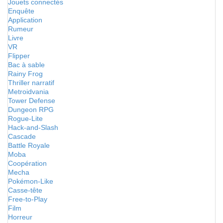
Jouets connectés
Enquête
Application
Rumeur
Livre
VR
Flipper
Bac à sable
Rainy Frog
Thriller narratif
Metroidvania
Tower Defense
Dungeon RPG
Rogue-Lite
Hack-and-Slash
Cascade
Battle Royale
Moba
Coopération
Mecha
Pokémon-Like
Casse-tête
Free-to-Play
Film
Horreur