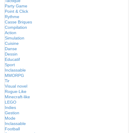
Tactique
Party Game
Point & Click
Rythme
Casse Briques
Compilation
Action
Simulation
Cuisine
Danse
Dessin
Educatif
Sport
Inclassable
MMORPG
Tir
Visual novel
Rogue-Like
Minecraft-like
LEGO
Indies
Gestion
Mode
Inclassable
Football