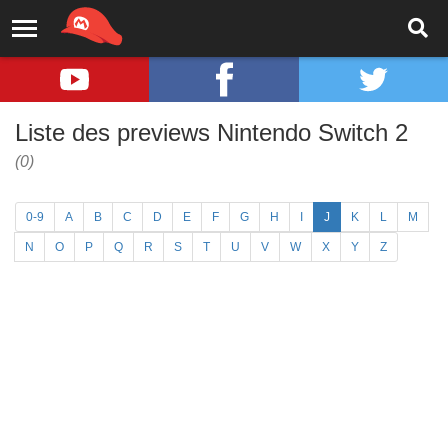
Liste des previews Nintendo Switch 2
(0)
0-9
A
B
C
D
E
F
G
H
I
J
K
L
M
N
O
P
Q
R
S
T
U
V
W
X
Y
Z