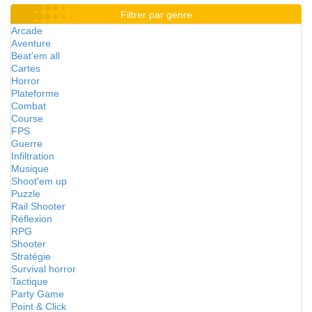
Filtrer par genre
Arcade
Aventure
Beat'em all
Cartes
Horror
Plateforme
Combat
Course
FPS
Guerre
Infiltration
Musique
Shoot'em up
Puzzle
Rail Shooter
Réflexion
RPG
Shooter
Stratégie
Survival horror
Tactique
Party Game
Point & Click