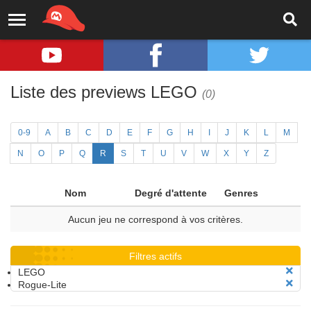
Liste des previews LEGO
(0)
0-9
A
B
C
D
E
F
G
H
I
J
K
L
M
N
O
P
Q
R
S
T
U
V
W
X
Y
Z
Nom
Degré d'attente
Genres
Aucun jeu ne correspond à vos critères.
Filtres actifs
LEGO
Rogue-Lite