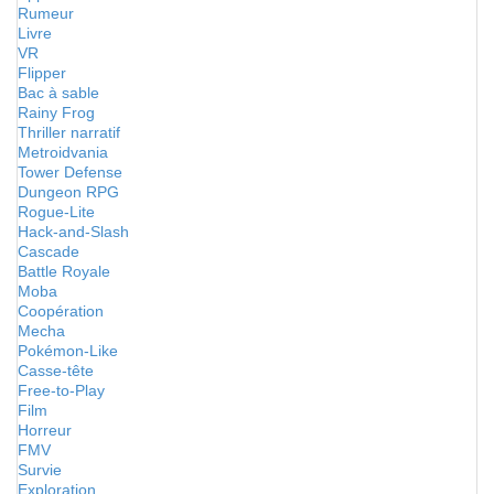
Rumeur
Livre
VR
Flipper
Bac à sable
Rainy Frog
Thriller narratif
Metroidvania
Tower Defense
Dungeon RPG
Rogue-Lite
Hack-and-Slash
Cascade
Battle Royale
Moba
Coopération
Mecha
Pokémon-Like
Casse-tête
Free-to-Play
Film
Horreur
FMV
Survie
Exploration