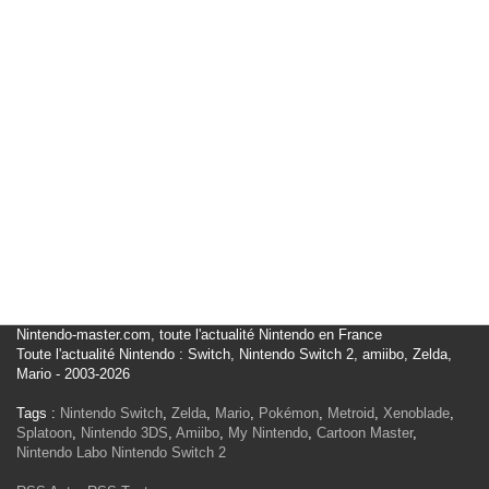
Nintendo-master.com, toute l'actualité Nintendo en France
Toute l'actualité Nintendo : Switch, Nintendo Switch 2, amiibo, Zelda,
Mario - 2003-2026
Tags :
Nintendo Switch
,
Zelda
,
Mario
,
Pokémon
,
Metroid
,
Xenoblade
,
Splatoon
,
Nintendo 3DS
,
Amiibo
,
My Nintendo
,
Cartoon Master
,
Nintendo Labo
Nintendo Switch 2