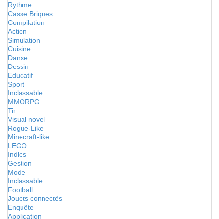
Rythme
Casse Briques
Compilation
Action
Simulation
Cuisine
Danse
Dessin
Educatif
Sport
Inclassable
MMORPG
Tir
Visual novel
Rogue-Like
Minecraft-like
LEGO
Indies
Gestion
Mode
Inclassable
Football
Jouets connectés
Enquête
Application