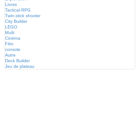
Livres
Tactical-RPG
Twin-stick shooter
City Builder
LEGO
Multi
Cinéma
Film
console
Autre
Deck Builder
Jeu de plateau