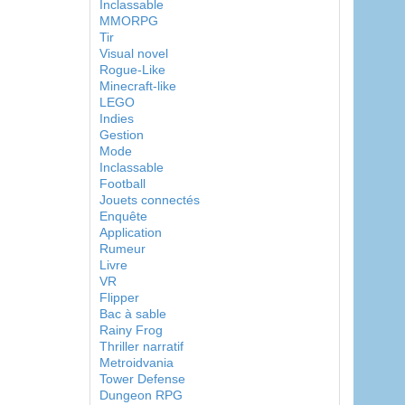
Inclassable
MMORPG
Tir
Visual novel
Rogue-Like
Minecraft-like
LEGO
Indies
Gestion
Mode
Inclassable
Football
Jouets connectés
Enquête
Application
Rumeur
Livre
VR
Flipper
Bac à sable
Rainy Frog
Thriller narratif
Metroidvania
Tower Defense
Dungeon RPG