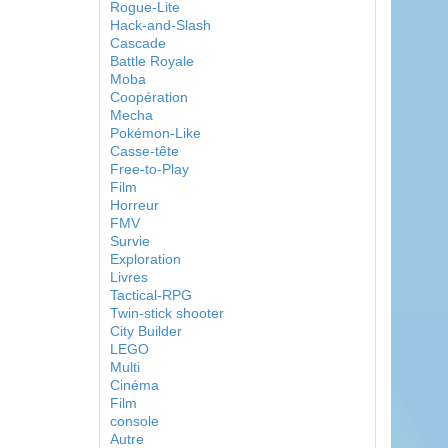
Rogue-Lite
Hack-and-Slash
Cascade
Battle Royale
Moba
Coopération
Mecha
Pokémon-Like
Casse-tête
Free-to-Play
Film
Horreur
FMV
Survie
Exploration
Livres
Tactical-RPG
Twin-stick shooter
City Builder
LEGO
Multi
Cinéma
Film
console
Autre