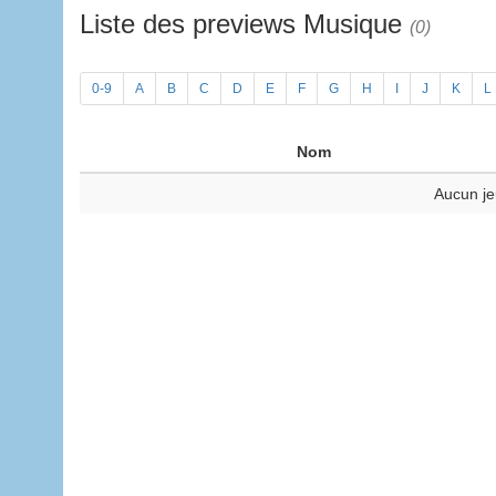
Liste des previews Musique
(0)
0-9
A
B
C
D
E
F
G
H
I
J
K
L
Nom
Aucun je