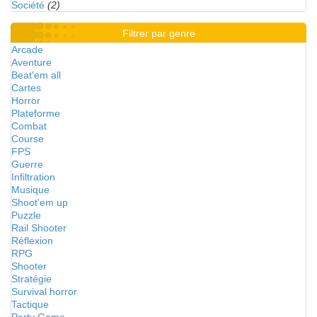
Société
(2)
Filtrer par genre
Arcade
Aventure
Beat'em all
Cartes
Horror
Plateforme
Combat
Course
FPS
Guerre
Infiltration
Musique
Shoot'em up
Puzzle
Rail Shooter
Réflexion
RPG
Shooter
Stratégie
Survival horror
Tactique