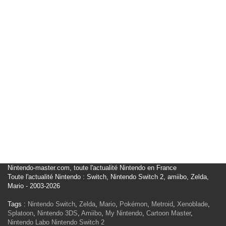
Nintendo-master.com, toute l'actualité Nintendo en France
Toute l'actualité Nintendo : Switch, Nintendo Switch 2, amiibo, Zelda,
Mario - 2003-2026
Tags :
Nintendo Switch
,
Zelda
,
Mario
,
Pokémon
,
Metroid
,
Xenoblade
,
Splatoon
,
Nintendo 3DS
,
Amiibo
,
My Nintendo
,
Cartoon Master
,
Nintendo Labo
Nintendo Switch 2