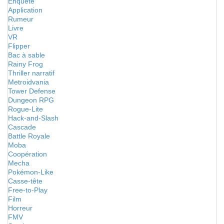
Enquête
Application
Rumeur
Livre
VR
Flipper
Bac à sable
Rainy Frog
Thriller narratif
Metroidvania
Tower Defense
Dungeon RPG
Rogue-Lite
Hack-and-Slash
Cascade
Battle Royale
Moba
Coopération
Mecha
Pokémon-Like
Casse-tête
Free-to-Play
Film
Horreur
FMV