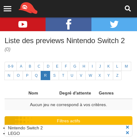
Liste des previews Nintendo Switch 2
(0)
0-9
A
B
C
D
E
F
G
H
I
J
K
L
M
N
O
P
Q
R
S
T
U
V
W
X
Y
Z
Nom
Degré d'attente
Genres
Aucun jeu ne correspond à vos critères.
Filtres actifs
Nintendo Switch 2
LEGO