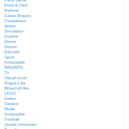
Party Game
Point & Click
Rythme
Casse Briques
Compilation
Action
Simulation
Cuisine
Danse
Dessin
Educatif
Sport
Inclassable
MMORPG
Tir
Visual novel
Rogue-Like
Minecraft-like
LEGO
Indies
Gestion
Mode
Inclassable
Football
Jouets connectés