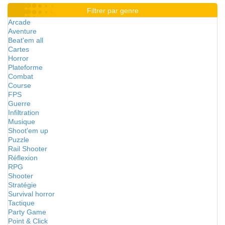
Filtrer par genre
Arcade
Aventure
Beat'em all
Cartes
Horror
Plateforme
Combat
Course
FPS
Guerre
Infiltration
Musique
Shoot'em up
Puzzle
Rail Shooter
Réflexion
RPG
Shooter
Stratégie
Survival horror
Tactique
Party Game
Point & Click