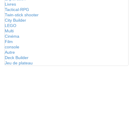
Livres
Tactical-RPG
Twin-stick shooter
City Builder
LEGO
Multi
Cinéma
Film
console
Autre
Deck Builder
Jeu de plateau