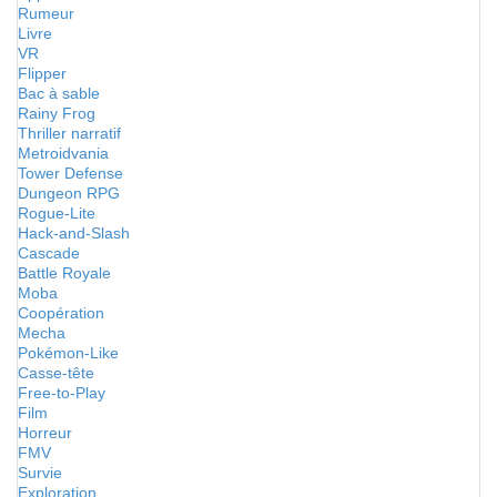
Rumeur
Livre
VR
Flipper
Bac à sable
Rainy Frog
Thriller narratif
Metroidvania
Tower Defense
Dungeon RPG
Rogue-Lite
Hack-and-Slash
Cascade
Battle Royale
Moba
Coopération
Mecha
Pokémon-Like
Casse-tête
Free-to-Play
Film
Horreur
FMV
Survie
Exploration