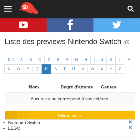
Liste des previews Nintendo Switch
(0)
0-9
A
B
C
D
E
F
G
H
I
J
K
L
M
N
O
P
Q
R
S
T
U
V
W
X
Y
Z
Nom
Degré d'attente
Genres
Aucun jeu ne correspond à vos critères.
Filtres actifs
Nintendo Switch
LEGO