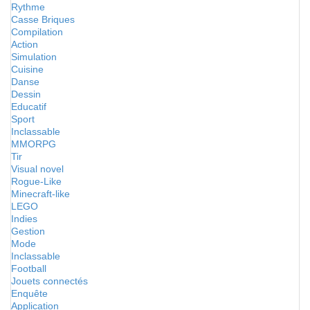
Rythme
Casse Briques
Compilation
Action
Simulation
Cuisine
Danse
Dessin
Educatif
Sport
Inclassable
MMORPG
Tir
Visual novel
Rogue-Like
Minecraft-like
LEGO
Indies
Gestion
Mode
Inclassable
Football
Jouets connectés
Enquête
Application