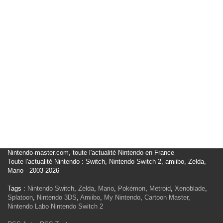
Nintendo-master.com, toute l'actualité Nintendo en France
Toute l'actualité Nintendo : Switch, Nintendo Switch 2, amiibo, Zelda,
Mario - 2003-2026
Tags :
Nintendo Switch
,
Zelda
,
Mario
,
Pokémon
,
Metroid
,
Xenoblade
,
Splatoon
,
Nintendo 3DS
,
Amiibo
,
My Nintendo
,
Cartoon Master
,
Nintendo Labo
Nintendo Switch 2