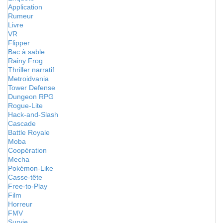
Application
Rumeur
Livre
VR
Flipper
Bac à sable
Rainy Frog
Thriller narratif
Metroidvania
Tower Defense
Dungeon RPG
Rogue-Lite
Hack-and-Slash
Cascade
Battle Royale
Moba
Coopération
Mecha
Pokémon-Like
Casse-tête
Free-to-Play
Film
Horreur
FMV
Survie