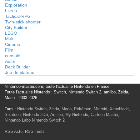
Exploration
Livres
Tactical-RPG
Twin-stick shooter
City Builder
LEGO
Multi
Cinéma
Film
console
Autre
Deck Builder
Jeu de plateau
Nintendo-master.com, toute l'actualité Nintendo en France
Toute l'actualité Nintendo : Switch, Nintendo Switch 2, amiibo, Zelda,
Mario - 2003-2026
Tags :
Nintendo Switch
,
Zelda
,
Mario
,
Pokémon
,
Metroid
,
Xenoblade
,
Splatoon
,
Nintendo 3DS
,
Amiibo
,
My Nintendo
,
Cartoon Master
,
Nintendo Labo
Nintendo Switch 2
RSS Actu
,
RSS Tests