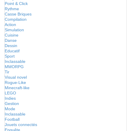
Point & Click
Rythme
Casse Briques
Compilation
Action
Simulation
Cuisine
Danse
Dessin
Educatif
Sport
Inclassable
MMORPG
Tir
Visual novel
Rogue-Like
Minecraft-like
LEGO
Indies
Gestion
Mode
Inclassable
Football
Jouets connectés
Enquête