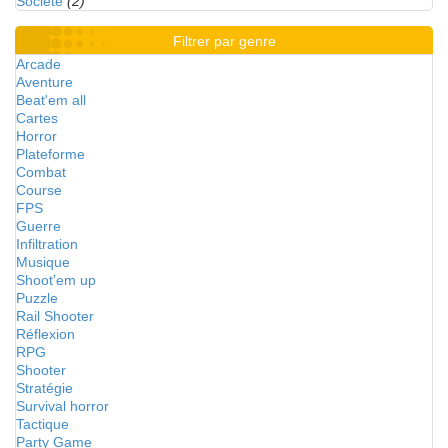
Société
(2)
Filtrer par genre
Arcade
Aventure
Beat'em all
Cartes
Horror
Plateforme
Combat
Course
FPS
Guerre
Infiltration
Musique
Shoot'em up
Puzzle
Rail Shooter
Réflexion
RPG
Shooter
Stratégie
Survival horror
Tactique
Party Game