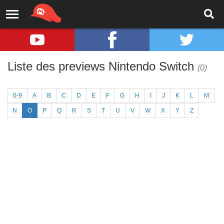
Liste des previews Nintendo Switch
(0)
0-9
A
B
C
D
E
F
G
H
I
J
K
L
M
N
O
P
Q
R
S
T
U
V
W
X
Y
Z