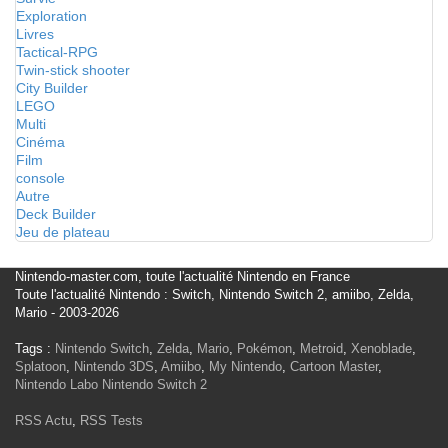
Exploration
Livres
Tactical-RPG
Twin-stick shooter
City Builder
LEGO
Multi
Cinéma
Film
console
Autre
Deck Builder
Jeu de plateau
Nintendo-master.com, toute l'actualité Nintendo en France
Toute l'actualité Nintendo : Switch, Nintendo Switch 2, amiibo, Zelda,
Mario - 2003-2026
Tags :
Nintendo Switch
,
Zelda
,
Mario
,
Pokémon
,
Metroid
,
Xenoblade
,
Splatoon
,
Nintendo 3DS
,
Amiibo
,
My Nintendo
,
Cartoon Master
,
Nintendo Labo
Nintendo Switch 2
RSS Actu
,
RSS Tests