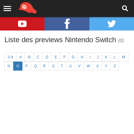
Liste des previews Nintendo Switch
(0)
0-9
A
B
C
D
E
F
G
H
I
J
K
L
M
N
O
P
Q
R
S
T
U
V
W
X
Y
Z