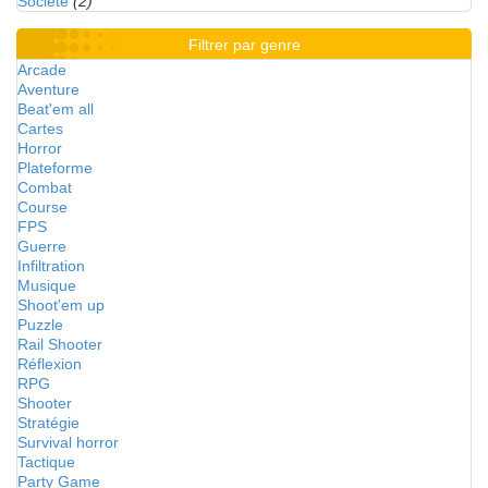
Société
(2)
Filtrer par genre
Arcade
Aventure
Beat'em all
Cartes
Horror
Plateforme
Combat
Course
FPS
Guerre
Infiltration
Musique
Shoot'em up
Puzzle
Rail Shooter
Réflexion
RPG
Shooter
Stratégie
Survival horror
Tactique
Party Game