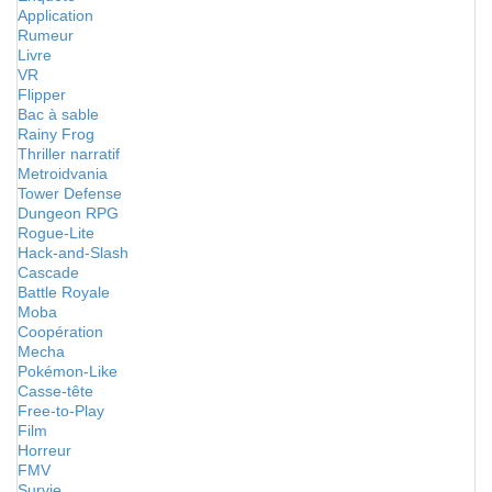
Application
Rumeur
Livre
VR
Flipper
Bac à sable
Rainy Frog
Thriller narratif
Metroidvania
Tower Defense
Dungeon RPG
Rogue-Lite
Hack-and-Slash
Cascade
Battle Royale
Moba
Coopération
Mecha
Pokémon-Like
Casse-tête
Free-to-Play
Film
Horreur
FMV
Survie