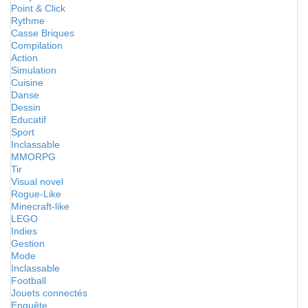
Point & Click
Rythme
Casse Briques
Compilation
Action
Simulation
Cuisine
Danse
Dessin
Educatif
Sport
Inclassable
MMORPG
Tir
Visual novel
Rogue-Like
Minecraft-like
LEGO
Indies
Gestion
Mode
Inclassable
Football
Jouets connectés
Enquête