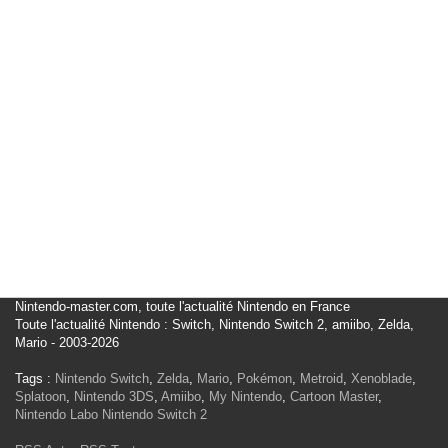
Nintendo-master.com, toute l'actualité Nintendo en France
Toute l'actualité Nintendo : Switch, Nintendo Switch 2, amiibo, Zelda,
Mario - 2003-2026
Tags :
Nintendo Switch
,
Zelda
,
Mario
,
Pokémon
,
Metroid
,
Xenoblade
,
Splatoon
,
Nintendo 3DS
,
Amiibo
,
My Nintendo
,
Cartoon Master
,
Nintendo Labo
Nintendo Switch 2