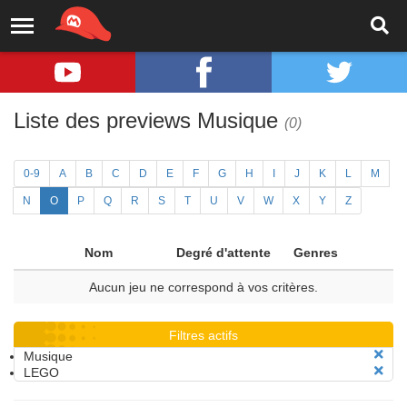
Liste des previews Musique
(0)
0-9
A
B
C
D
E
F
G
H
I
J
K
L
M
N
O
P
Q
R
S
T
U
V
W
X
Y
Z
Nom
Degré d'attente
Genres
Aucun jeu ne correspond à vos critères.
Filtres actifs
Musique
LEGO