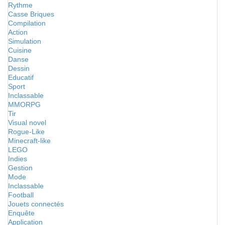
Rythme
Casse Briques
Compilation
Action
Simulation
Cuisine
Danse
Dessin
Educatif
Sport
Inclassable
MMORPG
Tir
Visual novel
Rogue-Like
Minecraft-like
LEGO
Indies
Gestion
Mode
Inclassable
Football
Jouets connectés
Enquête
Application