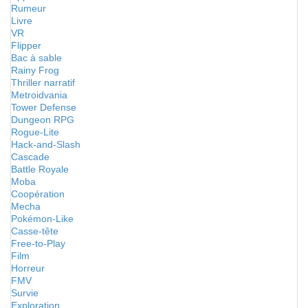
Rumeur
Livre
VR
Flipper
Bac à sable
Rainy Frog
Thriller narratif
Metroidvania
Tower Defense
Dungeon RPG
Rogue-Lite
Hack-and-Slash
Cascade
Battle Royale
Moba
Coopération
Mecha
Pokémon-Like
Casse-tête
Free-to-Play
Film
Horreur
FMV
Survie
Exploration