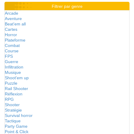
Filtrer par genre
Arcade
Aventure
Beat'em all
Cartes
Horror
Plateforme
Combat
Course
FPS
Guerre
Infiltration
Musique
Shoot'em up
Puzzle
Rail Shooter
Réflexion
RPG
Shooter
Stratégie
Survival horror
Tactique
Party Game
Point & Click