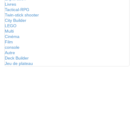
Livres
Tactical-RPG
Twin-stick shooter
City Builder
LEGO
Multi
Cinéma
Film
console
Autre
Deck Builder
Jeu de plateau