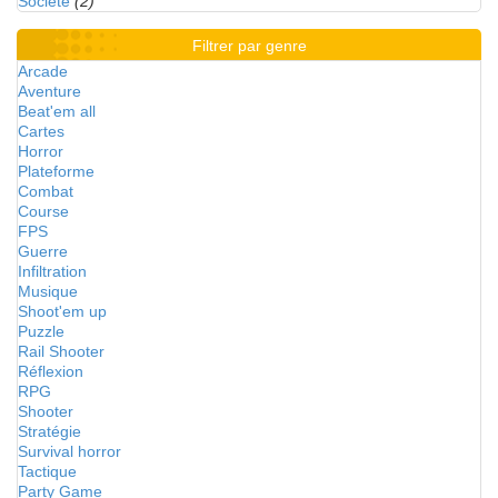
Société
(2)
Filtrer par genre
Arcade
Aventure
Beat'em all
Cartes
Horror
Plateforme
Combat
Course
FPS
Guerre
Infiltration
Musique
Shoot'em up
Puzzle
Rail Shooter
Réflexion
RPG
Shooter
Stratégie
Survival horror
Tactique
Party Game