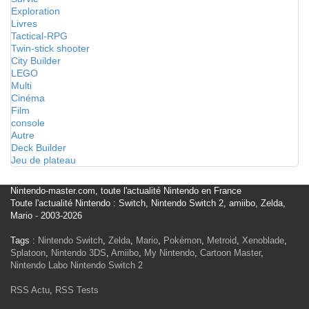
Exploration
Livres
Tactical-RPG
Twin-stick shooter
City Builder
LEGO
Multi
Cinéma
Film
console
Autre
Deck Builder
Jeu de plateau
Nintendo-master.com, toute l'actualité Nintendo en France
Toute l'actualité Nintendo : Switch, Nintendo Switch 2, amiibo, Zelda,
Mario - 2003-2026
Tags :
Nintendo Switch
,
Zelda
,
Mario
,
Pokémon
,
Metroid
,
Xenoblade
,
Splatoon
,
Nintendo 3DS
,
Amiibo
,
My Nintendo
,
Cartoon Master
,
Nintendo Labo
Nintendo Switch 2
RSS Actu
,
RSS Tests