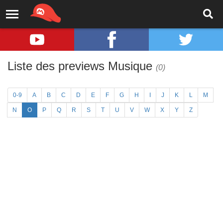
Liste des previews Musique
(0)
0-9
A
B
C
D
E
F
G
H
I
J
K
L
M
N
O
P
Q
R
S
T
U
V
W
X
Y
Z