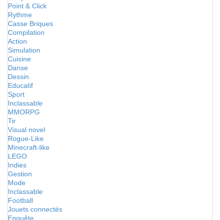
Point & Click
Rythme
Casse Briques
Compilation
Action
Simulation
Cuisine
Danse
Dessin
Educatif
Sport
Inclassable
MMORPG
Tir
Visual novel
Rogue-Like
Minecraft-like
LEGO
Indies
Gestion
Mode
Inclassable
Football
Jouets connectés
Enquête