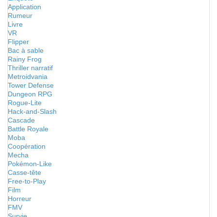
Application
Rumeur
Livre
VR
Flipper
Bac à sable
Rainy Frog
Thriller narratif
Metroidvania
Tower Defense
Dungeon RPG
Rogue-Lite
Hack-and-Slash
Cascade
Battle Royale
Moba
Coopération
Mecha
Pokémon-Like
Casse-tête
Free-to-Play
Film
Horreur
FMV
Survie