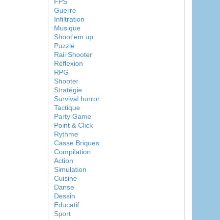
FPS
Guerre
Infiltration
Musique
Shoot'em up
Puzzle
Rail Shooter
Réflexion
RPG
Shooter
Stratégie
Survival horror
Tactique
Party Game
Point & Click
Rythme
Casse Briques
Compilation
Action
Simulation
Cuisine
Danse
Dessin
Educatif
Sport