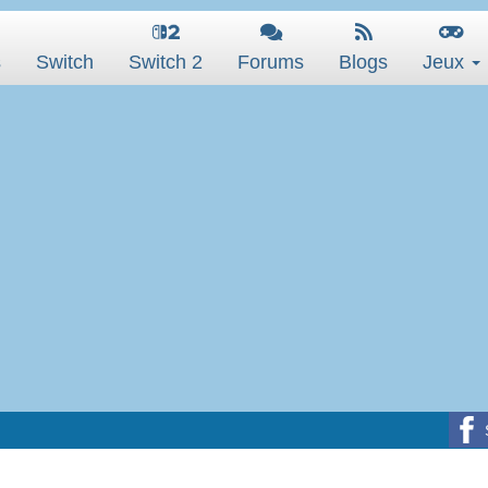
s
Switch
Switch 2
Forums
Blogs
Jeux