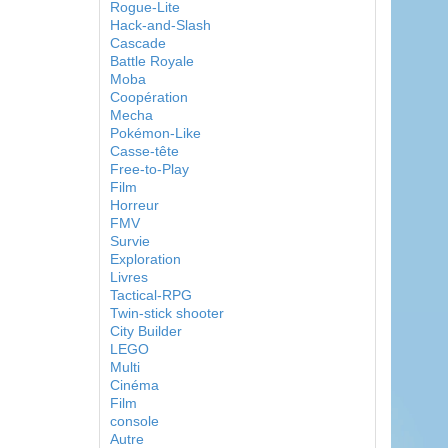
Rogue-Lite
Hack-and-Slash
Cascade
Battle Royale
Moba
Coopération
Mecha
Pokémon-Like
Casse-tête
Free-to-Play
Film
Horreur
FMV
Survie
Exploration
Livres
Tactical-RPG
Twin-stick shooter
City Builder
LEGO
Multi
Cinéma
Film
console
Autre