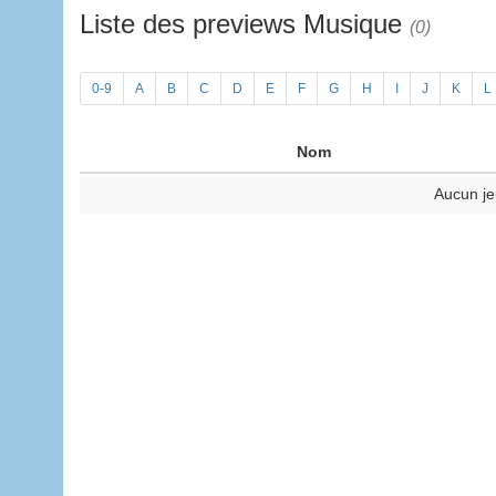
Liste des previews Musique
(0)
0-9
A
B
C
D
E
F
G
H
I
J
K
L
Nom
Aucun je