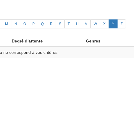
M
N
O
P
Q
R
S
T
U
V
W
X
Y
Z
Degré d'attente
Genres
u ne correspond à vos critères.