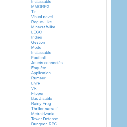
Inclassable
MMORPG
Tir
Visual novel
Rogue-Like
Minecraft-like
LEGO
Indies
Gestion
Mode
Inclassable
Football
Jouets connectés
Enquête
Application
Rumeur
Livre
VR
Flipper
Bac à sable
Rainy Frog
Thriller narratif
Metroidvania
Tower Defense
Dungeon RPG