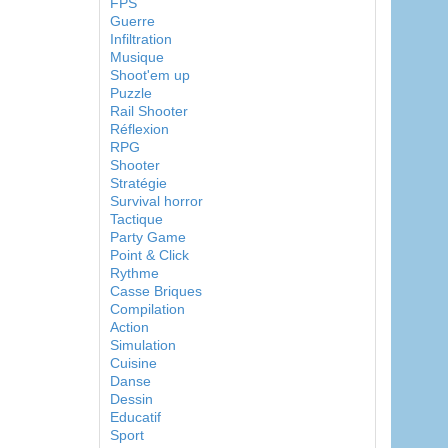
FPS
Guerre
Infiltration
Musique
Shoot'em up
Puzzle
Rail Shooter
Réflexion
RPG
Shooter
Stratégie
Survival horror
Tactique
Party Game
Point & Click
Rythme
Casse Briques
Compilation
Action
Simulation
Cuisine
Danse
Dessin
Educatif
Sport