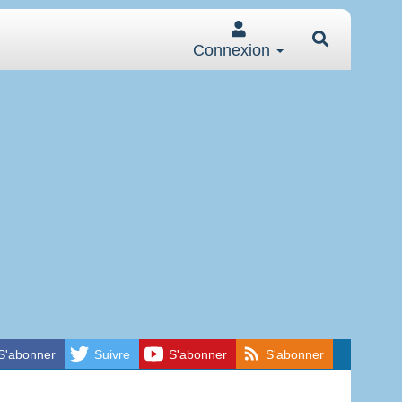
Connexion
S'abonner
Suivre
S'abonner
S'abonner