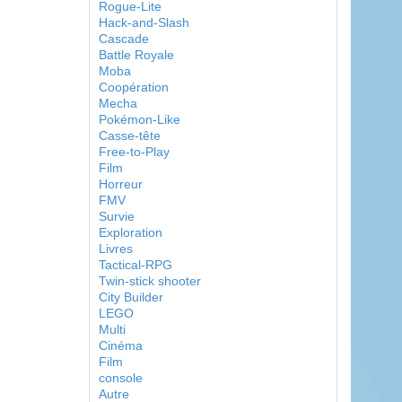
Rogue-Lite
Hack-and-Slash
Cascade
Battle Royale
Moba
Coopération
Mecha
Pokémon-Like
Casse-tête
Free-to-Play
Film
Horreur
FMV
Survie
Exploration
Livres
Tactical-RPG
Twin-stick shooter
City Builder
LEGO
Multi
Cinéma
Film
console
Autre