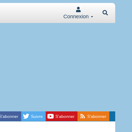
Connexion
S'abonner
Suivre
S'abonner
S'abonner