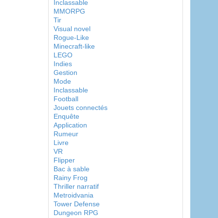
Inclassable
MMORPG
Tir
Visual novel
Rogue-Like
Minecraft-like
LEGO
Indies
Gestion
Mode
Inclassable
Football
Jouets connectés
Enquête
Application
Rumeur
Livre
VR
Flipper
Bac à sable
Rainy Frog
Thriller narratif
Metroidvania
Tower Defense
Dungeon RPG