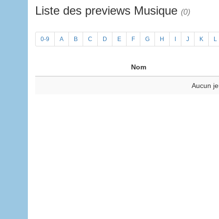
Liste des previews Musique
(0)
0-9
A
B
C
D
E
F
G
H
I
J
K
L
Nom
Aucun je