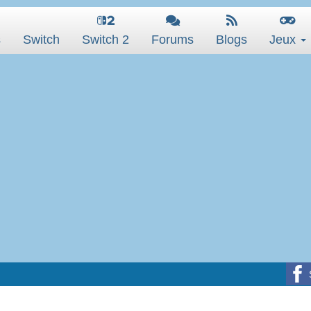
s
Switch
Switch 2
Forums
Blogs
Jeux