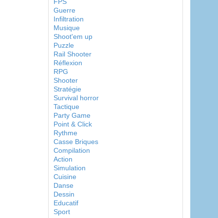
FPS
Guerre
Infiltration
Musique
Shoot'em up
Puzzle
Rail Shooter
Réflexion
RPG
Shooter
Stratégie
Survival horror
Tactique
Party Game
Point & Click
Rythme
Casse Briques
Compilation
Action
Simulation
Cuisine
Danse
Dessin
Educatif
Sport