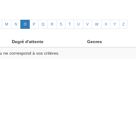
M
N
O
P
Q
R
S
T
U
V
W
X
Y
Z
Degré d'attente
Genres
u ne correspond à vos critères.