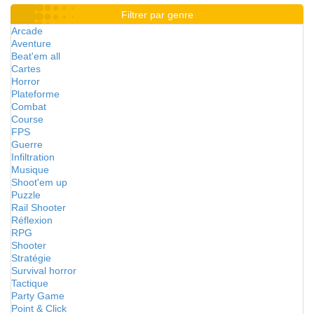
Filtrer par genre
Arcade
Aventure
Beat'em all
Cartes
Horror
Plateforme
Combat
Course
FPS
Guerre
Infiltration
Musique
Shoot'em up
Puzzle
Rail Shooter
Réflexion
RPG
Shooter
Stratégie
Survival horror
Tactique
Party Game
Point & Click