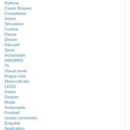
Rythme
Casse Briques
Compilation
Action
Simulation
Cuisine
Danse
Dessin
Educatif
Sport
Inclassable
MMORPG
Tir
Visual novel
Rogue-Like
Minecraft-like
LEGO
Indies
Gestion
Mode
Inclassable
Football
Jouets connectés
Enquête
Application