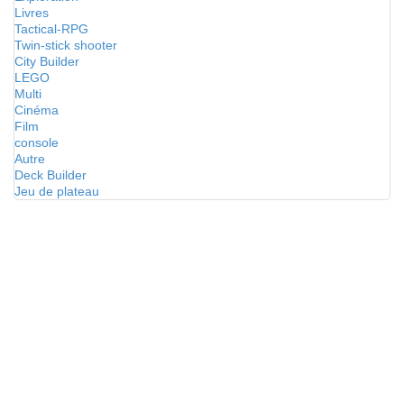
Livres
Tactical-RPG
Twin-stick shooter
City Builder
LEGO
Multi
Cinéma
Film
console
Autre
Deck Builder
Jeu de plateau