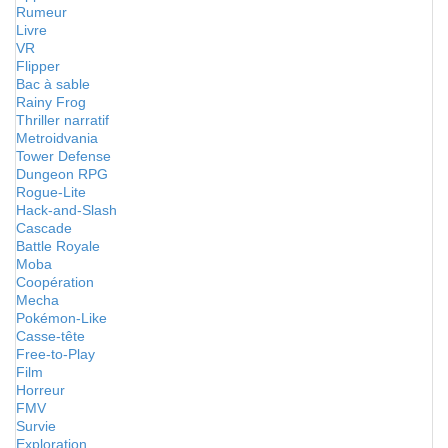
Rumeur
Livre
VR
Flipper
Bac à sable
Rainy Frog
Thriller narratif
Metroidvania
Tower Defense
Dungeon RPG
Rogue-Lite
Hack-and-Slash
Cascade
Battle Royale
Moba
Coopération
Mecha
Pokémon-Like
Casse-tête
Free-to-Play
Film
Horreur
FMV
Survie
Exploration