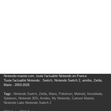
Nintendo-master.com, toute l'actualité Nintendo en France
Toute l'actualité Nintendo : Switch, Nintendo Switch 2, amiibo, Zelda,
Mario - 2003-2026
Tags :
Nintendo Switch
,
Zelda
,
Mario
,
Pokémon
,
Metroid
,
Xenoblade
,
Splatoon
,
Nintendo 3DS
,
Amiibo
,
My Nintendo
,
Cartoon Master
,
Nintendo Labo
Nintendo Switch 2