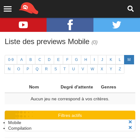
Liste des previews Mobile
(0)
0-9
A
B
C
D
E
F
G
H
I
J
K
L
M
N
O
P
Q
R
S
T
U
V
W
X
Y
Z
Nom
Degré d'attente
Genres
Aucun jeu ne correspond à vos critères.
Filtres actifs
Mobile
Compilation