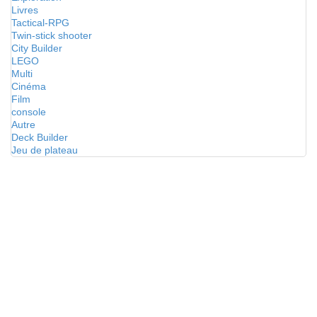
Livres
Tactical-RPG
Twin-stick shooter
City Builder
LEGO
Multi
Cinéma
Film
console
Autre
Deck Builder
Jeu de plateau