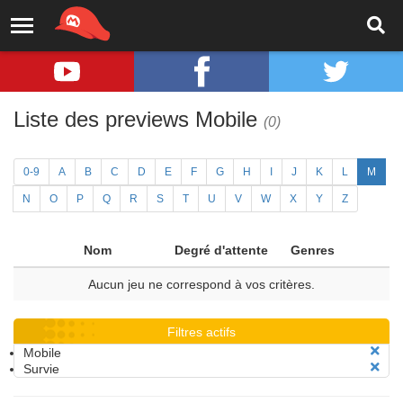
Liste des previews Mobile
(0)
0-9
A
B
C
D
E
F
G
H
I
J
K
L
M
N
O
P
Q
R
S
T
U
V
W
X
Y
Z
Nom
Degré d'attente
Genres
Aucun jeu ne correspond à vos critères.
Filtres actifs
Mobile
Survie