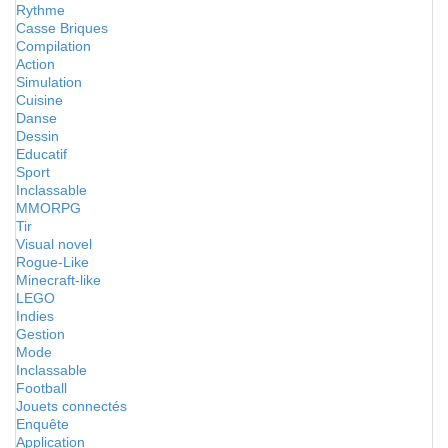
Rythme
Casse Briques
Compilation
Action
Simulation
Cuisine
Danse
Dessin
Educatif
Sport
Inclassable
MMORPG
Tir
Visual novel
Rogue-Like
Minecraft-like
LEGO
Indies
Gestion
Mode
Inclassable
Football
Jouets connectés
Enquête
Application