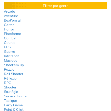
Filtrer par genre
Arcade
Aventure
Beat'em all
Cartes
Horror
Plateforme
Combat
Course
FPS
Guerre
Infiltration
Musique
Shoot'em up
Puzzle
Rail Shooter
Réflexion
RPG
Shooter
Stratégie
Survival horror
Tactique
Party Game
Point & Click