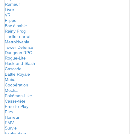
Rumeur
Livre
VR
Flipper
Bac à sable
Rainy Frog
Thriller narratif
Metroidvania
Tower Defense
Dungeon RPG
Rogue-Lite
Hack-and-Slash
Cascade
Battle Royale
Moba
Coopération
Mecha
Pokémon-Like
Casse-tête
Free-to-Play
Film
Horreur
FMV
Survie
Exploration