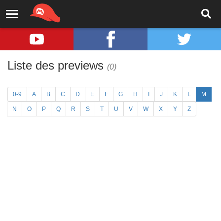
Liste des previews
(0)
0-9
A
B
C
D
E
F
G
H
I
J
K
L
M
N
O
P
Q
R
S
T
U
V
W
X
Y
Z