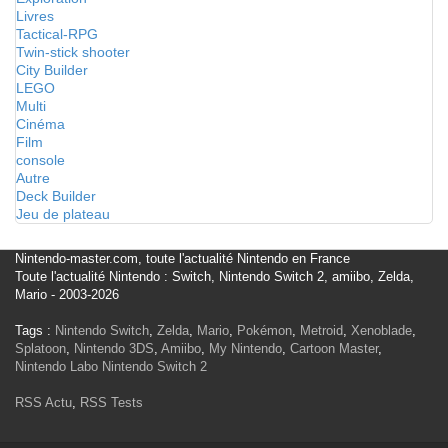
Livres
Tactical-RPG
Twin-stick shooter
City Builder
LEGO
Multi
Cinéma
Film
console
Autre
Deck Builder
Jeu de plateau
Nintendo-master.com, toute l'actualité Nintendo en France
Toute l'actualité Nintendo : Switch, Nintendo Switch 2, amiibo, Zelda,
Mario - 2003-2026
Tags :
Nintendo Switch
,
Zelda
,
Mario
,
Pokémon
,
Metroid
,
Xenoblade
,
Splatoon
,
Nintendo 3DS
,
Amiibo
,
My Nintendo
,
Cartoon Master
,
Nintendo Labo
Nintendo Switch 2
RSS Actu
,
RSS Tests