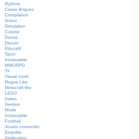
Rythme
Casse Briques
Compilation
Action
Simulation
Cuisine
Danse
Dessin
Educatif
Sport
Inclassable
MMORPG
Tir
Visual novel
Rogue-Like
Minecraft-like
LEGO
Indies
Gestion
Mode
Inclassable
Football
Jouets connectés
Enquête
Application