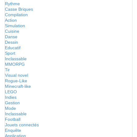
Rythme
Casse Briques
Compilation
Action
Simulation
Cuisine
Danse
Dessin
Educatif
Sport
Inclassable
MMORPG
Tir
Visual novel
Rogue-Like
Minecraft-like
LEGO
Indies
Gestion
Mode
Inclassable
Football
Jouets connectés
Enquête
Application