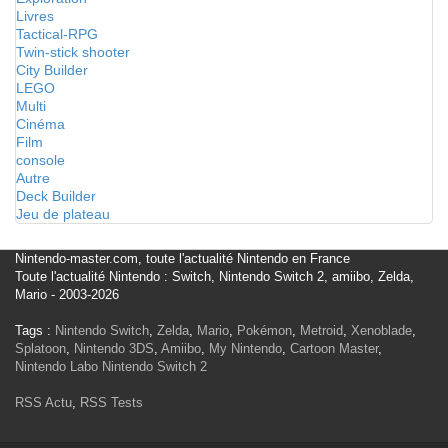
Livres
Tactical-RPG
Twin-stick shooter
City Builder
LEGO
Multi
Cinéma
Film
console
Autre
Deck Builder
Jeu de plateau
Nintendo-master.com, toute l'actualité Nintendo en France
Toute l'actualité Nintendo : Switch, Nintendo Switch 2, amiibo, Zelda,
Mario - 2003-2026
Tags :
Nintendo Switch
,
Zelda
,
Mario
,
Pokémon
,
Metroid
,
Xenoblade
,
Splatoon
,
Nintendo 3DS
,
Amiibo
,
My Nintendo
,
Cartoon Master
,
Nintendo Labo
Nintendo Switch 2
RSS Actu
,
RSS Tests