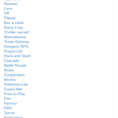
Rumeur
Livre
VR
Flipper
Bac à sable
Rainy Frog
Thriller narratif
Metroidvania
Tower Defense
Dungeon RPG
Rogue-Lite
Hack-and-Slash
Cascade
Battle Royale
Moba
Coopération
Mecha
Pokémon-Like
Casse-tête
Free-to-Play
Film
Horreur
FMV
Survie
Exploration