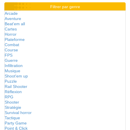
Filtrer par genre
Arcade
Aventure
Beat'em all
Cartes
Horror
Plateforme
Combat
Course
FPS
Guerre
Infiltration
Musique
Shoot'em up
Puzzle
Rail Shooter
Réflexion
RPG
Shooter
Stratégie
Survival horror
Tactique
Party Game
Point & Click