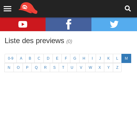
Liste des previews
(0)
0-9
A
B
C
D
E
F
G
H
I
J
K
L
M
N
O
P
Q
R
S
T
U
V
W
X
Y
Z