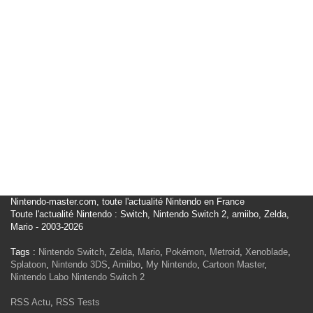
Nintendo-master.com, toute l'actualité Nintendo en France
Toute l'actualité Nintendo : Switch, Nintendo Switch 2, amiibo, Zelda,
Mario - 2003-2026
Tags :
Nintendo Switch
,
Zelda
,
Mario
,
Pokémon
,
Metroid
,
Xenoblade
,
Splatoon
,
Nintendo 3DS
,
Amiibo
,
My Nintendo
,
Cartoon Master
,
Nintendo Labo
Nintendo Switch 2
RSS Actu
,
RSS Tests