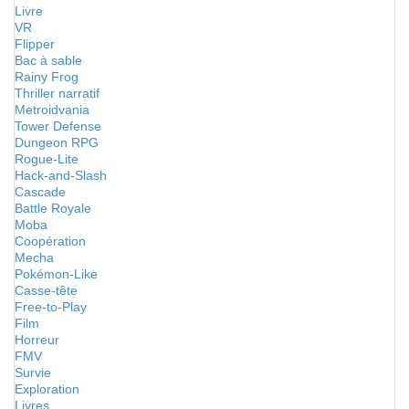
Livre
VR
Flipper
Bac à sable
Rainy Frog
Thriller narratif
Metroidvania
Tower Defense
Dungeon RPG
Rogue-Lite
Hack-and-Slash
Cascade
Battle Royale
Moba
Coopération
Mecha
Pokémon-Like
Casse-tête
Free-to-Play
Film
Horreur
FMV
Survie
Exploration
Livres