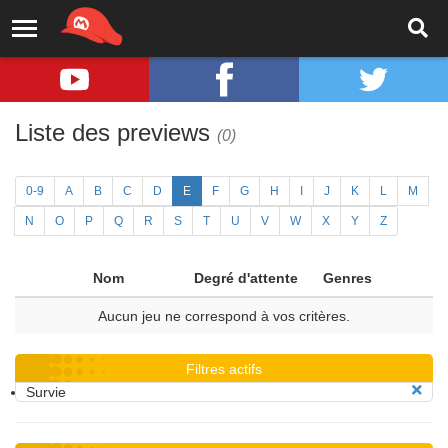
Liste des previews
(0)
0-9
A
B
C
D
E
F
G
H
I
J
K
L
M
N
O
P
Q
R
S
T
U
V
W
X
Y
Z
Nom
Degré d'attente
Genres
Aucun jeu ne correspond à vos critères.
Filtres actifs
Survie