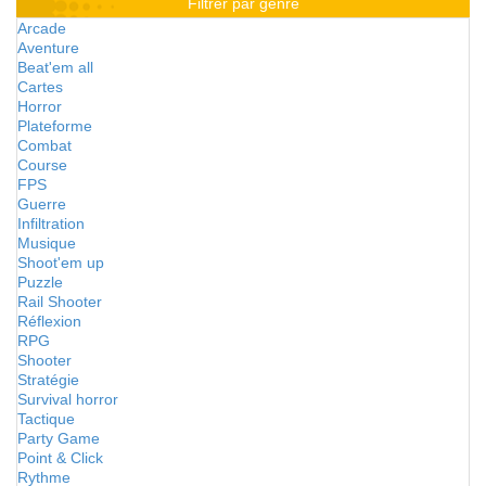
Filtrer par genre
Arcade
Aventure
Beat'em all
Cartes
Horror
Plateforme
Combat
Course
FPS
Guerre
Infiltration
Musique
Shoot'em up
Puzzle
Rail Shooter
Réflexion
RPG
Shooter
Stratégie
Survival horror
Tactique
Party Game
Point & Click
Rythme