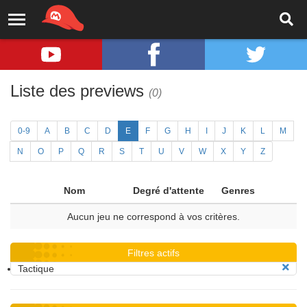
Liste des previews
(0)
0-9
A
B
C
D
E
F
G
H
I
J
K
L
M
N
O
P
Q
R
S
T
U
V
W
X
Y
Z
Nom
Degré d'attente
Genres
Aucun jeu ne correspond à vos critères.
Filtres actifs
Tactique