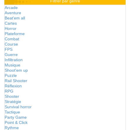
Filtrer par genre
Arcade
Aventure
Beat'em all
Cartes
Horror
Plateforme
Combat
Course
FPS
Guerre
Infiltration
Musique
Shoot'em up
Puzzle
Rail Shooter
Réflexion
RPG
Shooter
Stratégie
Survival horror
Tactique
Party Game
Point & Click
Rythme