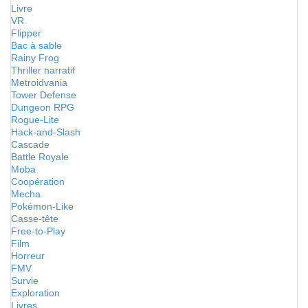
Livre
VR
Flipper
Bac à sable
Rainy Frog
Thriller narratif
Metroidvania
Tower Defense
Dungeon RPG
Rogue-Lite
Hack-and-Slash
Cascade
Battle Royale
Moba
Coopération
Mecha
Pokémon-Like
Casse-tête
Free-to-Play
Film
Horreur
FMV
Survie
Exploration
Livres