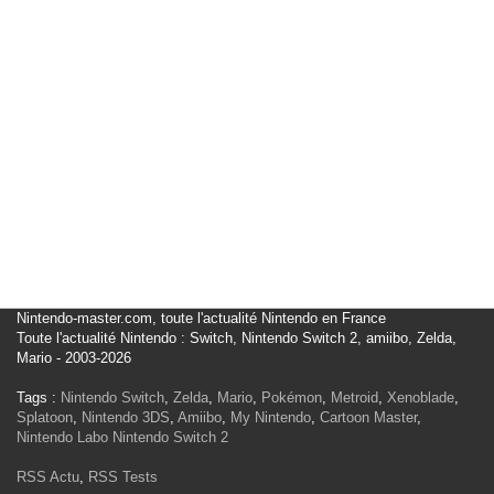
Nintendo-master.com, toute l'actualité Nintendo en France
Toute l'actualité Nintendo : Switch, Nintendo Switch 2, amiibo, Zelda,
Mario - 2003-2026
Tags :
Nintendo Switch
,
Zelda
,
Mario
,
Pokémon
,
Metroid
,
Xenoblade
,
Splatoon
,
Nintendo 3DS
,
Amiibo
,
My Nintendo
,
Cartoon Master
,
Nintendo Labo
Nintendo Switch 2
RSS Actu
,
RSS Tests