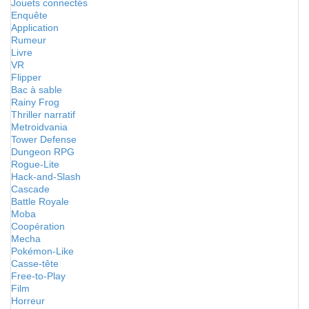
Jouets connectés
Enquête
Application
Rumeur
Livre
VR
Flipper
Bac à sable
Rainy Frog
Thriller narratif
Metroidvania
Tower Defense
Dungeon RPG
Rogue-Lite
Hack-and-Slash
Cascade
Battle Royale
Moba
Coopération
Mecha
Pokémon-Like
Casse-tête
Free-to-Play
Film
Horreur