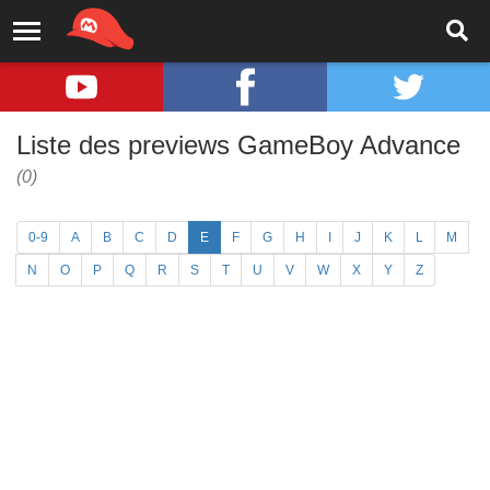
Liste des previews GameBoy Advance
(0)
0-9
A
B
C
D
E
F
G
H
I
J
K
L
M
N
O
P
Q
R
S
T
U
V
W
X
Y
Z