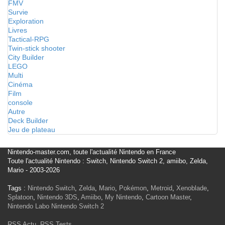
FMV
Survie
Exploration
Livres
Tactical-RPG
Twin-stick shooter
City Builder
LEGO
Multi
Cinéma
Film
console
Autre
Deck Builder
Jeu de plateau
Nintendo-master.com, toute l'actualité Nintendo en France
Toute l'actualité Nintendo : Switch, Nintendo Switch 2, amiibo, Zelda,
Mario - 2003-2026
Tags :
Nintendo Switch
,
Zelda
,
Mario
,
Pokémon
,
Metroid
,
Xenoblade
,
Splatoon
,
Nintendo 3DS
,
Amiibo
,
My Nintendo
,
Cartoon Master
,
Nintendo Labo
Nintendo Switch 2
RSS Actu
,
RSS Tests