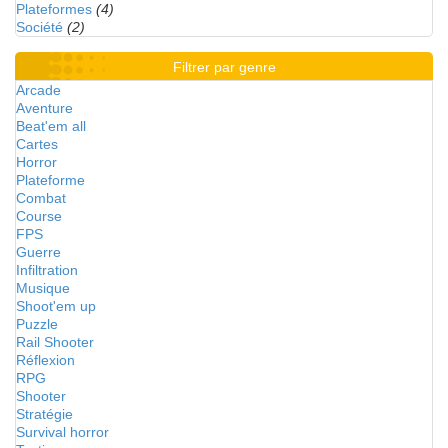
Plateformes
(4)
Société
(2)
Filtrer par genre
Arcade
Aventure
Beat'em all
Cartes
Horror
Plateforme
Combat
Course
FPS
Guerre
Infiltration
Musique
Shoot'em up
Puzzle
Rail Shooter
Réflexion
RPG
Shooter
Stratégie
Survival horror