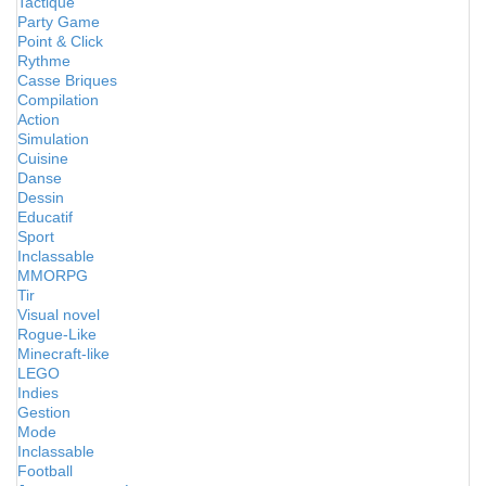
Tactique
Party Game
Point & Click
Rythme
Casse Briques
Compilation
Action
Simulation
Cuisine
Danse
Dessin
Educatif
Sport
Inclassable
MMORPG
Tir
Visual novel
Rogue-Like
Minecraft-like
LEGO
Indies
Gestion
Mode
Inclassable
Football