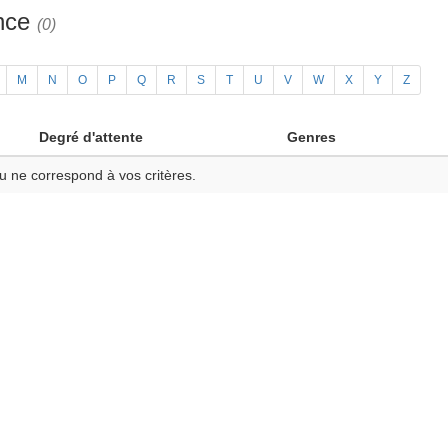
ance
(0)
M
N
O
P
Q
R
S
T
U
V
W
X
Y
Z
Degré d'attente
Genres
u ne correspond à vos critères.