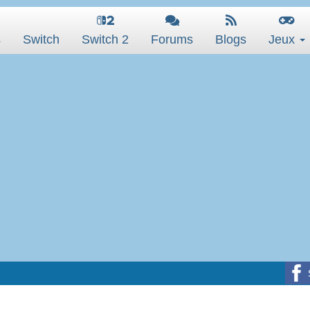
s
Switch
Switch 2
Forums
Blogs
Jeux