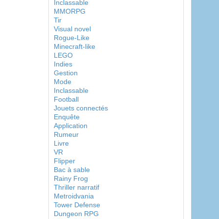
Inclassable
MMORPG
Tir
Visual novel
Rogue-Like
Minecraft-like
LEGO
Indies
Gestion
Mode
Inclassable
Football
Jouets connectés
Enquête
Application
Rumeur
Livre
VR
Flipper
Bac à sable
Rainy Frog
Thriller narratif
Metroidvania
Tower Defense
Dungeon RPG