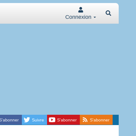
Connexion
S'abonner
Suivre
S'abonner
S'abonner