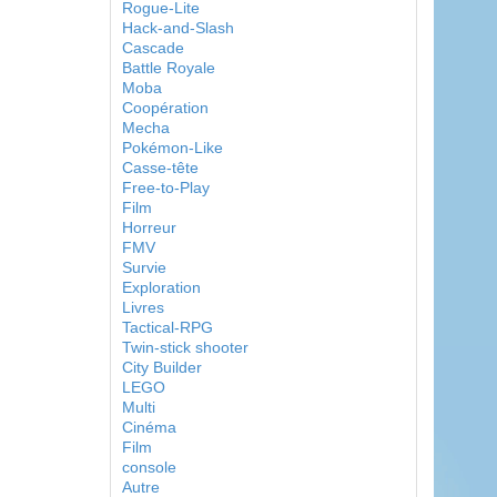
Rogue-Lite
Hack-and-Slash
Cascade
Battle Royale
Moba
Coopération
Mecha
Pokémon-Like
Casse-tête
Free-to-Play
Film
Horreur
FMV
Survie
Exploration
Livres
Tactical-RPG
Twin-stick shooter
City Builder
LEGO
Multi
Cinéma
Film
console
Autre