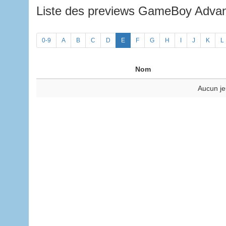
Liste des previews GameBoy Adv
0-9
A
B
C
D
E
F
G
H
I
J
K
L
Nom
Aucun je