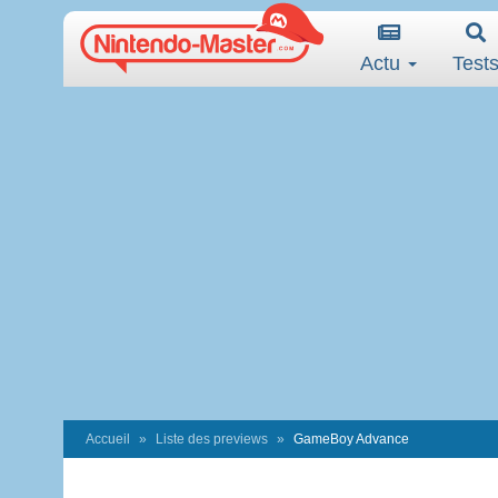
Actu
Test
Accueil
Liste des previews
GameBoy Advance