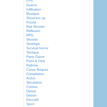
FPS
Guerre
Infiltration
Musique
Shoot'em up
Puzzle
Rail Shooter
Réflexion
RPG
Shooter
Stratégie
Survival horror
Tactique
Party Game
Point & Click
Rythme
Casse Briques
Compilation
Action
Simulation
Cuisine
Danse
Dessin
Educatif
Sport