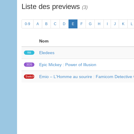
Liste des previews
(3)
0-9
A
B
C
D
E
F
G
H
I
J
K
L
Nom
Eledees
Wii
Epic Mickey : Power of Illusion
3DS
Emio – L'Homme au sourire : Famicom Detective 
Switch