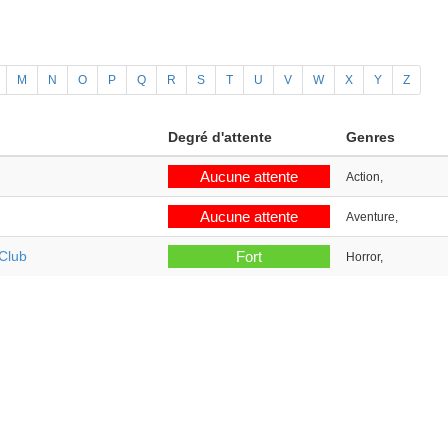
M
N
O
P
Q
R
S
T
U
V
W
X
Y
Z
Degré d'attente
Genres
Aucune attente
Action,
Aucune attente
Aventure,
Club
Fort
Horror,