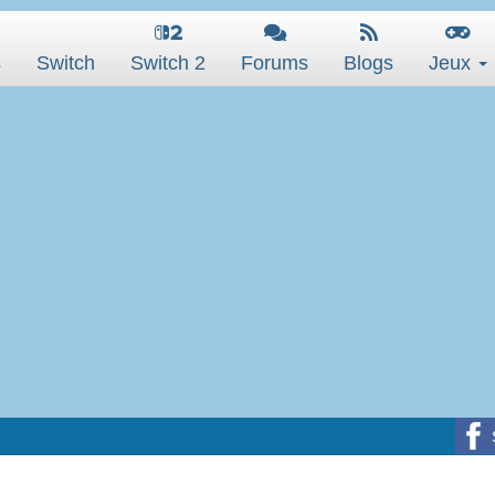
s
Switch
Switch 2
Forums
Blogs
Jeux