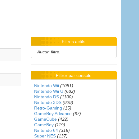
Filtres actifs
Aucun filtre.
Filtrer par console
Nintendo Wii
(1081)
Nintendo Wii U
(682)
Nintendo DS
(1100)
Nintendo 3DS
(929)
Retro-Gaming
(15)
GameBoy Advance
(67)
GameCube
(422)
GameBoy
(119)
Nintendo 64
(315)
Super NES
(137)