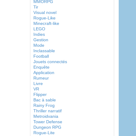
MMORPG
Tir
Visual novel
Rogue-Like
Minecraft-like
LEGO
Indies
Gestion
Mode
Inclassable
Football
Jouets connectés
Enquête
Application
Rumeur
Livre
VR
Flipper
Bac à sable
Rainy Frog
Thriller narratif
Metroidvania
Tower Defense
Dungeon RPG
Rogue-Lite