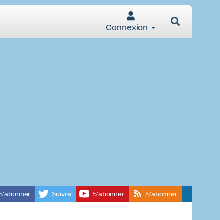
Connexion
S'abonner
Suivre
S'abonner
S'abonner