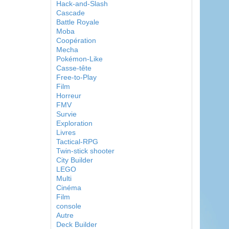
Hack-and-Slash
Cascade
Battle Royale
Moba
Coopération
Mecha
Pokémon-Like
Casse-tête
Free-to-Play
Film
Horreur
FMV
Survie
Exploration
Livres
Tactical-RPG
Twin-stick shooter
City Builder
LEGO
Multi
Cinéma
Film
console
Autre
Deck Builder