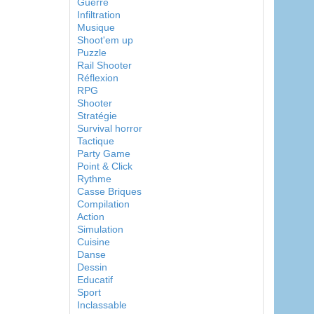
Guerre
Infiltration
Musique
Shoot'em up
Puzzle
Rail Shooter
Réflexion
RPG
Shooter
Stratégie
Survival horror
Tactique
Party Game
Point & Click
Rythme
Casse Briques
Compilation
Action
Simulation
Cuisine
Danse
Dessin
Educatif
Sport
Inclassable