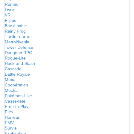
Rumeur
Livre
VR
Flipper
Bac à sable
Rainy Frog
Thriller narratif
Metroidvania
Tower Defense
Dungeon RPG
Rogue-Lite
Hack-and-Slash
Cascade
Battle Royale
Moba
Coopération
Mecha
Pokémon-Like
Casse-tête
Free-to-Play
Film
Horreur
FMV
Survie
Exploration