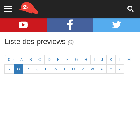
Liste des previews
(0)
0-9
A
B
C
D
E
F
G
H
I
J
K
L
M
N
O
P
Q
R
S
T
U
V
W
X
Y
Z