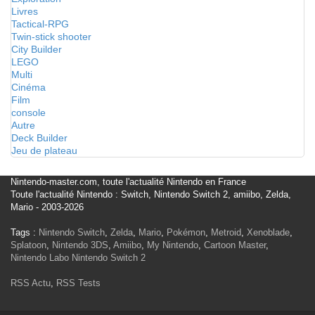
Livres
Tactical-RPG
Twin-stick shooter
City Builder
LEGO
Multi
Cinéma
Film
console
Autre
Deck Builder
Jeu de plateau
Nintendo-master.com, toute l'actualité Nintendo en France
Toute l'actualité Nintendo : Switch, Nintendo Switch 2, amiibo, Zelda,
Mario - 2003-2026
Tags :
Nintendo Switch
,
Zelda
,
Mario
,
Pokémon
,
Metroid
,
Xenoblade
,
Splatoon
,
Nintendo 3DS
,
Amiibo
,
My Nintendo
,
Cartoon Master
,
Nintendo Labo
Nintendo Switch 2
RSS Actu
,
RSS Tests