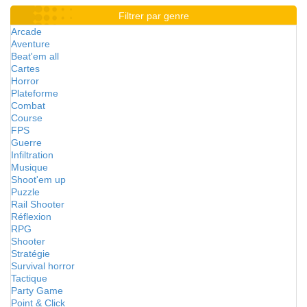
Filtrer par genre
Arcade
Aventure
Beat'em all
Cartes
Horror
Plateforme
Combat
Course
FPS
Guerre
Infiltration
Musique
Shoot'em up
Puzzle
Rail Shooter
Réflexion
RPG
Shooter
Stratégie
Survival horror
Tactique
Party Game
Point & Click