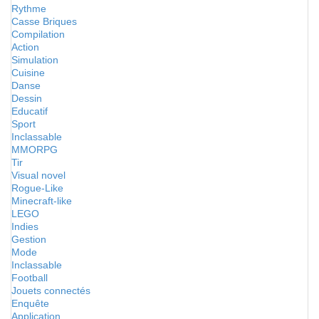
Rythme
Casse Briques
Compilation
Action
Simulation
Cuisine
Danse
Dessin
Educatif
Sport
Inclassable
MMORPG
Tir
Visual novel
Rogue-Like
Minecraft-like
LEGO
Indies
Gestion
Mode
Inclassable
Football
Jouets connectés
Enquête
Application