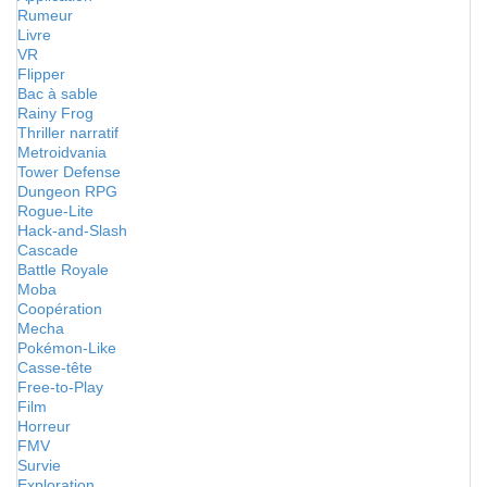
Rumeur
Livre
VR
Flipper
Bac à sable
Rainy Frog
Thriller narratif
Metroidvania
Tower Defense
Dungeon RPG
Rogue-Lite
Hack-and-Slash
Cascade
Battle Royale
Moba
Coopération
Mecha
Pokémon-Like
Casse-tête
Free-to-Play
Film
Horreur
FMV
Survie
Exploration