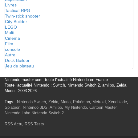
Livres
Tactical-RPG
Twin-stick shooter
City Builder
LEGO
Multi
Cinéma
Film
console
Autre
Deck Builder
Jeu de plateau
Nintendo-master.com, toute l'actualité Nintendo en France
Toute l'actualité Nintendo : Switch, Nintendo Switch 2, amiibo, Zelda,
Mario - 2003-2026
Tags :
Nintendo Switch
,
Zelda
,
Mario
,
Pokémon
,
Metroid
,
Xenoblade
,
Splatoon
,
Nintendo 3DS
,
Amiibo
,
My Nintendo
,
Cartoon Master
,
Nintendo Labo
Nintendo Switch 2
RSS Actu
,
RSS Tests