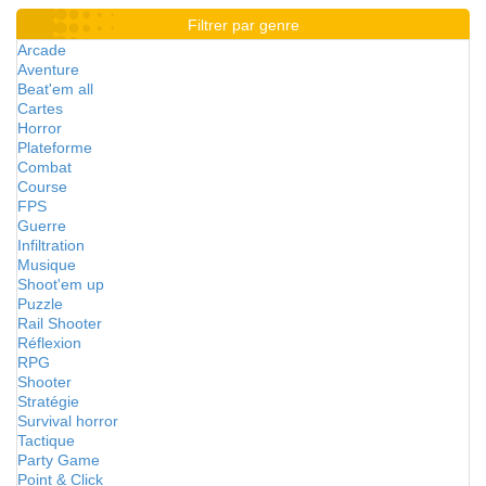
Filtrer par genre
Arcade
Aventure
Beat'em all
Cartes
Horror
Plateforme
Combat
Course
FPS
Guerre
Infiltration
Musique
Shoot'em up
Puzzle
Rail Shooter
Réflexion
RPG
Shooter
Stratégie
Survival horror
Tactique
Party Game
Point & Click