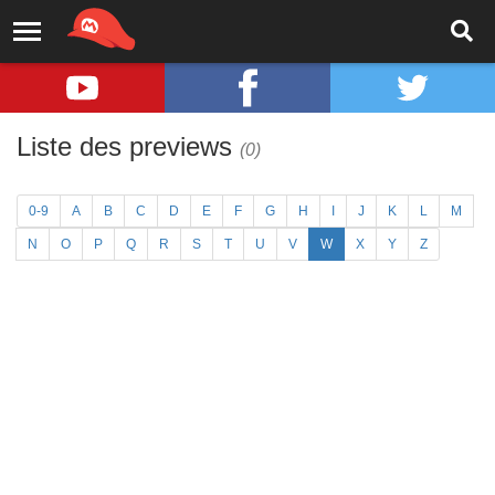
Liste des previews
(0)
0-9
A
B
C
D
E
F
G
H
I
J
K
L
M
N
O
P
Q
R
S
T
U
V
W
X
Y
Z