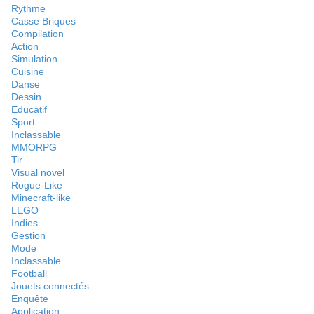
Rythme
Casse Briques
Compilation
Action
Simulation
Cuisine
Danse
Dessin
Educatif
Sport
Inclassable
MMORPG
Tir
Visual novel
Rogue-Like
Minecraft-like
LEGO
Indies
Gestion
Mode
Inclassable
Football
Jouets connectés
Enquête
Application