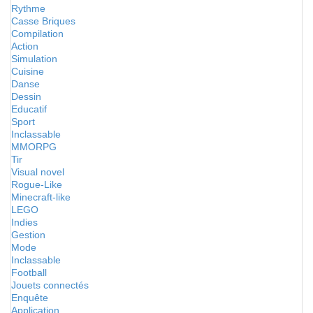
Rythme
Casse Briques
Compilation
Action
Simulation
Cuisine
Danse
Dessin
Educatif
Sport
Inclassable
MMORPG
Tir
Visual novel
Rogue-Like
Minecraft-like
LEGO
Indies
Gestion
Mode
Inclassable
Football
Jouets connectés
Enquête
Application