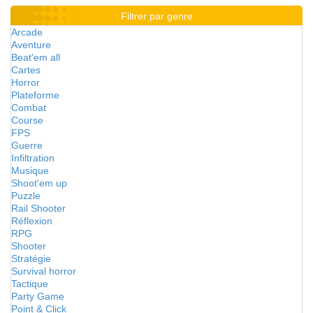
Filtrer par genre
Arcade
Aventure
Beat'em all
Cartes
Horror
Plateforme
Combat
Course
FPS
Guerre
Infiltration
Musique
Shoot'em up
Puzzle
Rail Shooter
Réflexion
RPG
Shooter
Stratégie
Survival horror
Tactique
Party Game
Point & Click