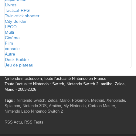
Livres
Tactical-RPG
Twin-stick shooter
City Builder
LEGO
Multi
Cinéma
Film
console
Autre
Deck Builder
Jeu de plateau
Nintendo-master.com, toute l'actualité Nintendo en France
Toute l'actualité Nintendo : Switch, Nintendo Switch 2, amiibo, Zelda,
Mario - 2003-2026
Tags :
Nintendo Switch
,
Zelda
,
Mario
,
Pokémon
,
Metroid
,
Xenoblade
,
Splatoon
,
Nintendo 3DS
,
Amiibo
,
My Nintendo
,
Cartoon Master
,
Nintendo Labo
Nintendo Switch 2
RSS Actu
,
RSS Tests