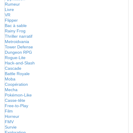
Rumeur
Livre
VR
Flipper
Bac à sable
Rainy Frog
Thriller narratif
Metroidvania
Tower Defense
Dungeon RPG
Rogue-Lite
Hack-and-Slash
Cascade
Battle Royale
Moba
Coopération
Mecha
Pokémon-Like
Casse-tête
Free-to-Play
Film
Horreur
FMV
Survie
Exploration