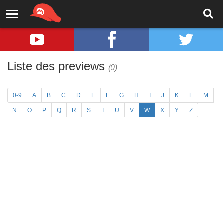
Liste des previews
(0)
0-9
A
B
C
D
E
F
G
H
I
J
K
L
M
N
O
P
Q
R
S
T
U
V
W
X
Y
Z